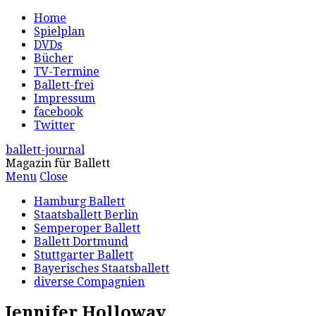
Home
Spielplan
DVDs
Bücher
TV-Termine
Ballett-frei
Impressum
facebook
Twitter
ballett-journal
Magazin für Ballett
Menu
Close
Hamburg Ballett
Staatsballett Berlin
Semperoper Ballett
Ballett Dortmund
Stuttgarter Ballett
Bayerisches Staatsballett
diverse Compagnien
Jennifer Holloway