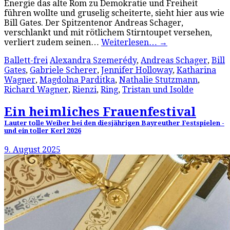
Energie das alte Rom zu Demokratie und Freiheit
führen wollte und gruselig scheiterte, sieht hier aus wie
Bill Gates. Der Spitzentenor Andreas Schager,
verschlankt und mit rötlichem Stirntoupet versehen,
verliert zudem seinen…
Weiterlesen…
→
Ballett-frei
Alexandra Szemerédy
,
Andreas Schager
,
Bill
Gates
,
Gabriele Scherer
,
Jennifer Holloway
,
Katharina
Wagner
,
Magdolna Parditka
,
Nathalie Stutzmann
,
Richard Wagner
,
Rienzi
,
Ring
,
Tristan und Isolde
Ein heimliches Frauenfestival
Lauter tolle Weiber bei den diesjährigen Bayreuther Festspielen -
und ein toller Kerl 2026
9. August 2025