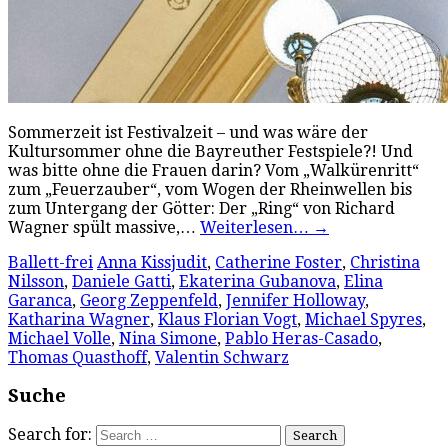
Sommerzeit ist Festivalzeit – und was wäre der
Kultursommer ohne die Bayreuther Festspiele?! Und
was bitte ohne die Frauen darin? Vom „Walkürenritt“
zum „Feuerzauber“, vom Wogen der Rheinwellen bis
zum Untergang der Götter: Der „Ring“ von Richard
Wagner spült massive,…
Weiterlesen…
→
Ballett-frei
Anna Kissjudit
,
Catherine Foster
,
Christina
Nilsson
,
Daniele Gatti
,
Ekaterina Gubanova
,
Elina
Garanca
,
Georg Zeppenfeld
,
Jennifer Holloway
,
Katharina Wagner
,
Klaus Florian Vogt
,
Michael Spyres
,
Michael Volle
,
Nina Simone
,
Pablo Heras-Casado
,
Thomas Quasthoff
,
Valentin Schwarz
Suche
Search for: