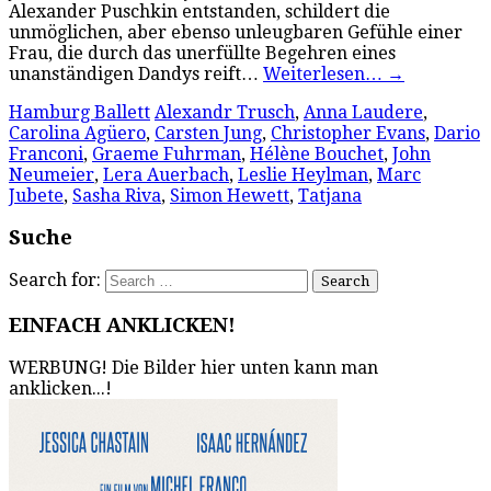
Alexander Puschkin entstanden, schildert die
unmöglichen, aber ebenso unleugbaren Gefühle einer
Frau, die durch das unerfüllte Begehren eines
unanständigen Dandys reift…
Weiterlesen…
→
Hamburg Ballett
Alexandr Trusch
,
Anna Laudere
,
Carolina Agüero
,
Carsten Jung
,
Christopher Evans
,
Dario
Franconi
,
Graeme Fuhrman
,
Hélène Bouchet
,
John
Neumeier
,
Lera Auerbach
,
Leslie Heylman
,
Marc
Jubete
,
Sasha Riva
,
Simon Hewett
,
Tatjana
Suche
Search for:
EINFACH ANKLICKEN!
WERBUNG! Die Bilder hier unten kann man
anklicken...!