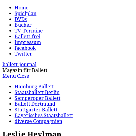
Home
Spielplan
DVDs
Bücher
TV-Termine
Ballett-frei
Impressum
facebook
Twitter
ballett-journal
Magazin für Ballett
Menu
Close
Hamburg Ballett
Staatsballett Berlin
Semperoper Ballett
Ballett Dortmund
Stuttgarter Ballett
Bayerisches Staatsballett
diverse Compagnien
Leslie Heylman