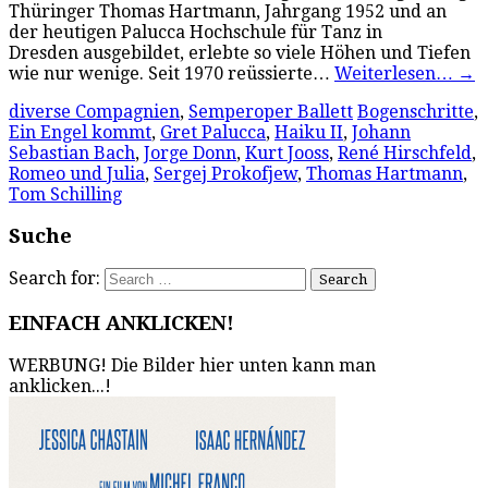
Thüringer Thomas Hartmann, Jahrgang 1952 und an
der heutigen Palucca Hochschule für Tanz in
Dresden ausgebildet, erlebte so viele Höhen und Tiefen
wie nur wenige. Seit 1970 reüssierte…
Weiterlesen…
→
diverse Compagnien
,
Semperoper Ballett
Bogenschritte
,
Ein Engel kommt
,
Gret Palucca
,
Haiku II
,
Johann
Sebastian Bach
,
Jorge Donn
,
Kurt Jooss
,
René Hirschfeld
,
Romeo und Julia
,
Sergej Prokofjew
,
Thomas Hartmann
,
Tom Schilling
Suche
Search for:
EINFACH ANKLICKEN!
WERBUNG! Die Bilder hier unten kann man
anklicken...!