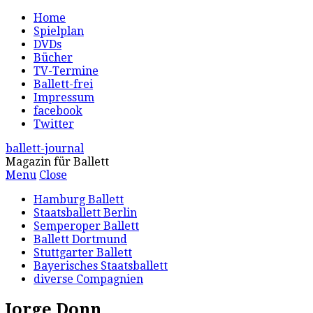
Home
Spielplan
DVDs
Bücher
TV-Termine
Ballett-frei
Impressum
facebook
Twitter
ballett-journal
Magazin für Ballett
Menu
Close
Hamburg Ballett
Staatsballett Berlin
Semperoper Ballett
Ballett Dortmund
Stuttgarter Ballett
Bayerisches Staatsballett
diverse Compagnien
Jorge Donn