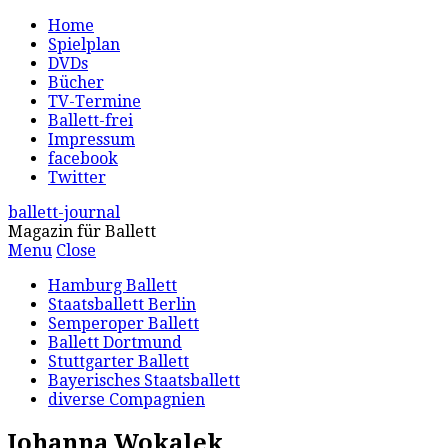
Home
Spielplan
DVDs
Bücher
TV-Termine
Ballett-frei
Impressum
facebook
Twitter
ballett-journal
Magazin für Ballett
Menu
Close
Hamburg Ballett
Staatsballett Berlin
Semperoper Ballett
Ballett Dortmund
Stuttgarter Ballett
Bayerisches Staatsballett
diverse Compagnien
Johanna Wokalek