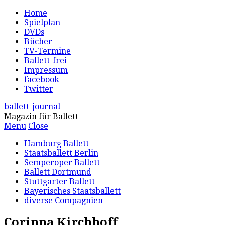
Home
Spielplan
DVDs
Bücher
TV-Termine
Ballett-frei
Impressum
facebook
Twitter
ballett-journal
Magazin für Ballett
Menu
Close
Hamburg Ballett
Staatsballett Berlin
Semperoper Ballett
Ballett Dortmund
Stuttgarter Ballett
Bayerisches Staatsballett
diverse Compagnien
Corinna Kirchhoff