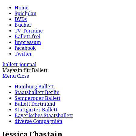
Home
Spielplan
DVDs
Bücher
TV-Termine
Ballett-frei
Impressum
facebook
Twitter
ballett-journal
Magazin für Ballett
Menu
Close
Hamburg Ballett
Staatsballett Berlin
Semperoper Ballett
Ballett Dortmund
Stuttgarter Ballett
Bayerisches Staatsballett
diverse Compagnien
Jessica Chastain