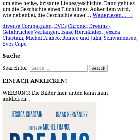
um eine heiße, brisante Liebesgeschichte. Dann geht es
um die Geschichte eines Flüchtlings. Außerdem wird,
wie nebenbei, die Geschichte einer…
Weiterlesen…
→
diverse Compagnien
,
DVDs
Chronic
,
Dreams -
Gefährliches Verlangen
,
Isaac Hernández
,
Jessica
Chastain
,
Michel Franco
,
Romeo und Julia
,
Schwanensee
,
Yves Cape
Suche
Search for:
EINFACH ANKLICKEN!
WERBUNG! Die Bilder hier unten kann man
anklicken...!