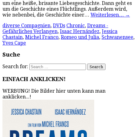
um eine heiße, brisante Liebesgeschichte. Dann geht es
um die Geschichte eines Flüchtlings. Außerdem wird,
wie nebenbei, die Geschichte einer…
Weiterlesen…
→
diverse Compagnien
,
DVDs
Chronic
,
Dreams -
Gefährliches Verlangen
,
Isaac Hernández
,
Jessica
Chastain
,
Michel Franco
,
Romeo und Julia
,
Schwanensee
,
Yves Cape
Suche
Search for:
EINFACH ANKLICKEN!
WERBUNG! Die Bilder hier unten kann man
anklicken...!