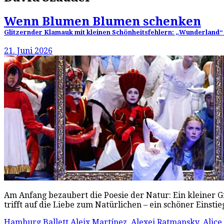
Wenn Blumen Blumen schenken
Glitzernder Klamauk mit kleinen Schönheitsfehlern: „Wunderland“ 
21. Juni 2026
Am Anfang bezaubert die Poesie der Natur: Ein kleiner 
trifft auf die Liebe zum Natürlichen – ein schöner Einst
Hamburg Ballett
Aleix Martínez
,
Alexei Ratmansky
,
Alice