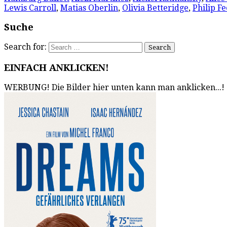
Lewis Carroll
,
Matias Oberlin
,
Olivia Betteridge
,
Philip F
Suche
Search for:
EINFACH ANKLICKEN!
WERBUNG! Die Bilder hier unten kann man anklicken...!