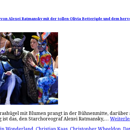
von Alexei Ratmansky mit der tollen Olivia Betterigde und dem her
Grashügel mit Blumen prangt in der Bühnenmitte, darüber 
ieg ist das, den Starchoreograf Alexei Ratmansky,…
Weiterl
 in Wonderland
,
Christian Kaas
,
Christopher Wheeldon
,
Da