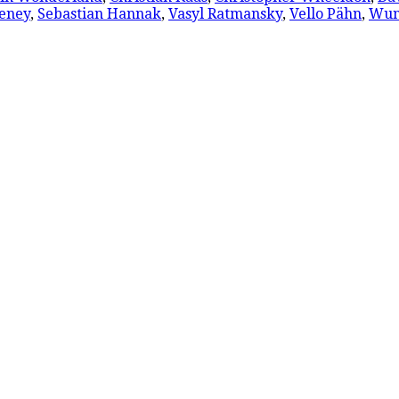
eeney
,
Sebastian Hannak
,
Vasyl Ratmansky
,
Vello Pähn
,
Wun