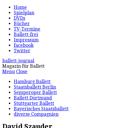
Home
Spielplan
DVDs
Bücher
TV-Termine
Ballett-frei
Impressum
facebook
Twitter
ballett-journal
Magazin für Ballett
Menu
Close
Hamburg Ballett
Staatsballett Berlin
Semperoper Ballett
Ballett Dortmund
Stuttgarter Ballett
Bayerisches Staatsballett
diverse Compagnien
David Szauder