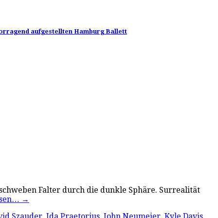
vorragend aufgestellten Hamburg Ballett
schweben Falter durch die dunkle Sphäre. Surrealität
esen…
→
vid Szauder
,
Ida Praetorius
,
John Neumeier
,
Kyle Davis
,