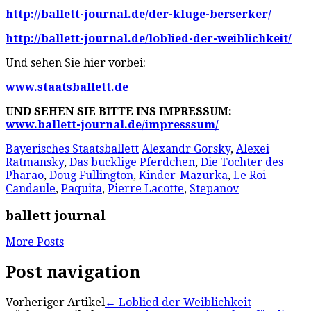
http://ballett-journal.de/der-kluge-berserker/
http://ballett-journal.de/loblied-der-weiblichkeit/
Und sehen Sie hier vorbei:
www.staatsballett.de
UND SEHEN SIE BITTE INS IMPRESSUM:
www.ballett-journal.de/impresssum/
Bayerisches Staatsballett
Alexandr Gorsky
,
Alexei
Ratmansky
,
Das bucklige Pferdchen
,
Die Tochter des
Pharao
,
Doug Fullington
,
Kinder-Mazurka
,
Le Roi
Candaule
,
Paquita
,
Pierre Lacotte
,
Stepanov
ballett journal
More Posts
Post navigation
Vorheriger Artikel
←
Loblied der Weiblichkeit