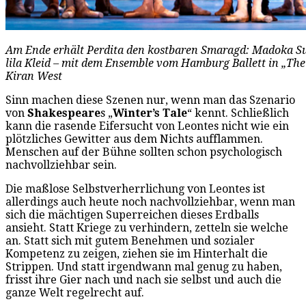
Am Ende erhält Perdita den kostbaren Smaragd: Madoka Sug
lila Kleid – mit dem Ensemble vom Hamburg Ballett in „The
Kiran West
Sinn machen diese Szenen nur, wenn man das Szenario
von
Shakespeare
s „
Winter’s Tale
“ kennt. Schließlich
kann die rasende Eifersucht von Leontes nicht wie ein
plötzliches Gewitter aus dem Nichts aufflammen.
Menschen auf der Bühne sollten schon psychologisch
nachvollziehbar sein.
Die maßlose Selbstverherrlichung von Leontes ist
allerdings auch heute noch nachvollziehbar, wenn man
sich die mächtigen Superreichen dieses Erdballs
ansieht. Statt Kriege zu verhindern, zetteln sie welche
an. Statt sich mit gutem Benehmen und sozialer
Kompetenz zu zeigen, ziehen sie im Hinterhalt die
Strippen. Und statt irgendwann mal genug zu haben,
frisst ihre Gier nach und nach sie selbst und auch die
ganze Welt regelrecht auf.