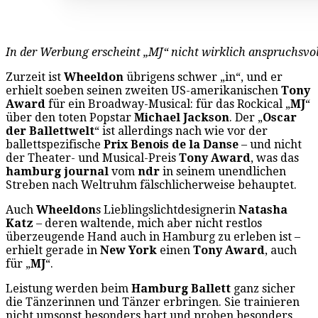
In der Werbung erscheint „MJ“ nicht wirklich anspruchsvol
Zurzeit ist
Wheeldon
übrigens schwer „in“, und er
erhielt soeben seinen zweiten US-amerikanischen
Tony
Award
für ein Broadway-Musical: für das Rockical „
MJ
“
über den toten Popstar
Michael Jackson
. Der „
Oscar
der Ballettwelt
“ ist allerdings nach wie vor der
ballettspezifische
Prix Benois de la Danse
– und nicht
der Theater- und Musical-Preis
Tony
Award
, was das
hamburg journal
vom
ndr
in seinem unendlichen
Streben nach Weltruhm fälschlicherweise behauptet.
Auch
Wheeldon
s Lieblingslichtdesignerin
Natasha
Katz
– deren waltende, mich aber nicht restlos
überzeugende Hand auch in Hamburg zu erleben ist –
erhielt gerade in
New York
einen
Tony Award
, auch
für „
MJ
“.
Leistung werden beim
Hamburg Ballett
ganz sicher
die Tänzerinnen und Tänzer erbringen. Sie trainieren
nicht umsonst besonders hart und proben besonders