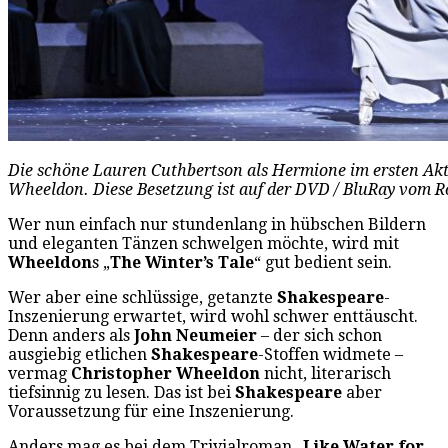
Die schöne Lauren Cuthbertson als Hermione im ersten Akt
Wheeldon. Diese Besetzung ist auf der DVD / BluRay vom Ro
Wer nun einfach nur stundenlang in hübschen Bildern
und eleganten Tänzen schwelgen möchte, wird mit
Wheeldon
s „
The Winter’s Tale
“ gut bedient sein.
Wer aber eine schlüssige, getanzte
Shakespeare
-
Inszenierung erwartet, wird wohl schwer enttäuscht.
Denn anders als
John Neumeier
– der sich schon
ausgiebig etlichen
Shakespeare
-Stoffen widmete –
vermag
Christopher Wheeldon
nicht, literarisch
tiefsinnig zu lesen. Das ist bei
Shakespeare
aber
Voraussetzung für eine Inszenierung.
Anders mag es bei dem Trivialroman „
Like Water for