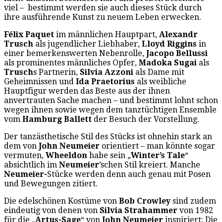
viel – bestimmt werden sie auch dieses Stück durch
ihre ausführende Kunst zu neuem Leben erwecken.
Félix Paquet
im männlichen Hauptpart,
Alexandr
Trusch
als jugendlicher Liebhaber,
Lloyd Riggins
in
einer bemerkenswerten Nebenrolle,
Jacopo Bellussi
als prominentes männliches Opfer,
Madoka Sugai
als
Trusch
s Partnerin,
Silvia Azzoni
als Dame mit
Geheimnissen und
Ida Praetorius
als weibliche
Hauptfigur werden das Beste aus der ihnen
anvertrauten Sache machen – und bestimmt lohnt schon
wegen ihnen sowie wegen dem tanztüchtigen Ensemble
vom
Hamburg Ballett
der Besuch der Vorstellung.
Der tanzästhetische Stil des Stücks ist ohnehin stark an
dem von
John Neumeier
orientiert – man könnte sogar
vermuten,
Wheeldon
habe sein „
Winter’s Tale
“
absichtlich im
Neumeier
’schen Stil kreiert. Manche
Neumeier-
Stücke werden denn auch genau mit Posen
und Bewegungen zitiert.
Die edelschönen Kostüme von
Bob Crowley
sind zudem
eindeutig von denen von
Silvia Strahammer
von 1982
für die „
Artus-Sage
“ von
John Neumeier
inspiriert: Die