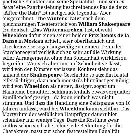
poetische Einakter sind seine Spezialität – und sein
en
detail
eine Paarbeziehung beschreibendes Pas de deux
„
After the Rain
“ ist nachgerade legendär. Aber
ausgerechnet „
The Winter’s Tale
“ nach dem
gleichnamigen Theaterstück von
William Shakespeare
(zu deutsch: „
Das Wintermärchen
“) ist, obwohl
Wheeldon
dafür einen seiner beiden
Prix Benois de la
Danse
in
Moskau
erhielt, eher oberflächlich und
streckenweise sogar langweilig zu nennen. Denn der
Starchoreograf verließ sich zu sehr auf die Wirkung
edler Arrangements, ohne den Stückinhalt wirklich zu
begreifen. Wer sich aber nur auf Schönheit verlässt,
wird von den Künsten verlassen. Konkret sieht das
anhand der
Shakespeare
-Geschichte so aus: Ein brutal
eifersüchtiger, dazu noch monströs blutrünstiger König
wird von
Wheeldon
als netter, lässiger, sogar um
Harmonie bemühter, schlimmstenfalls etwas verquälter
Familienchef gezeigt – da kann einfach was nicht
stimmen. Und dass die Handlung eine Zeitspanne von 16
Jahren umfasst, wird bei
Wheeldon
kaum sichtbar: Das
Martyrium der weiblichen Hauptfigur dauert hier
scheinbar nur wenige Tage. Dass die Kostüme zwar
zeitlos-schön sind, aber ohne jede Bedeutung für die
Charaktere, passt zur schon festgestellten Banalität.