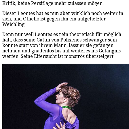
Kritik, keine Persiflage mehr zulassen mögen.
Dieser Leontes hat es nun aber wirklich noch weiter in
sich, und Othello ist gegen ihn ein aufgehetzter
Weichling.
Denn nur weil Leontes es rein theoretisch für möglich
hält, dass seine Gattin von Polixenes schwanger sein
könnte statt von ihrem Mann, lässt er sie gefangen
nehmen und gnadenlos bis auf weiteres ins Gefängnis
werfen. Seine Eifersucht ist monströs übersteigert.