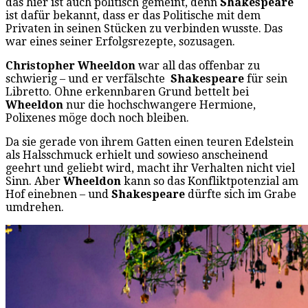
das hier ist auch politisch gemeint, denn
Shakespeare
ist dafür bekannt, dass er das Politische mit dem
Privaten in seinen Stücken zu verbinden wusste. Das
war eines seiner Erfolgsrezepte, sozusagen.
Christopher Wheeldon
war all das offenbar zu
schwierig – und er verfälschte
Shakespeare
für sein
Libretto. Ohne erkennbaren Grund bettelt bei
Wheeldon
nur die hochschwangere Hermione,
Polixenes möge doch noch bleiben.
Da sie gerade von ihrem Gatten einen teuren Edelstein
als Halsschmuck erhielt und sowieso anscheinend
geehrt und geliebt wird, macht ihr Verhalten nicht viel
Sinn. Aber
Wheeldon
kann so das Konfliktpotenzial am
Hof einebnen – und
Shakespeare
dürfte sich im Grabe
umdrehen.