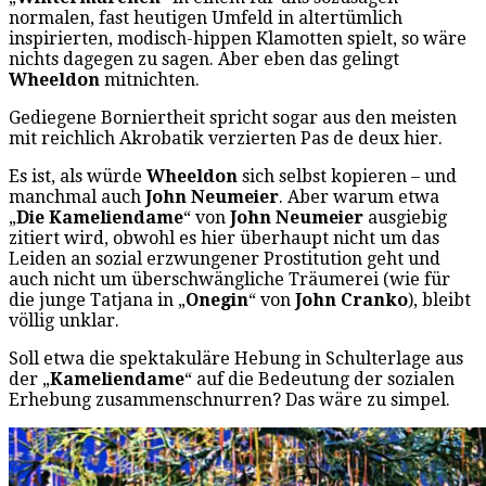
normalen, fast heutigen Umfeld in altertümlich
inspirierten, modisch-hippen Klamotten spielt, so wäre
nichts dagegen zu sagen. Aber eben das gelingt
Wheeldon
mitnichten.
Gediegene Borniertheit spricht sogar aus den meisten
mit reichlich Akrobatik verzierten Pas de deux hier.
Es ist, als würde
Wheeldon
sich selbst kopieren – und
manchmal auch
John Neumeier
. Aber warum etwa
„
Die Kameliendame
“ von
John Neumeier
ausgiebig
zitiert wird, obwohl es hier überhaupt nicht um das
Leiden an sozial erzwungener Prostitution geht und
auch nicht um überschwängliche Träumerei (wie für
die junge Tatjana in „
Onegin
“ von
John Cranko
), bleibt
völlig unklar.
Soll etwa die spektakuläre Hebung in Schulterlage aus
der „
Kameliendame
“ auf die Bedeutung der sozialen
Erhebung zusammenschnurren? Das wäre zu simpel.