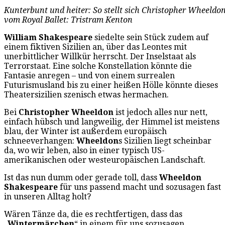
Kunterbunt und heiter: So stellt sich Christopher Wheeldo
vom Royal Ballet: Tristram Kenton
William Shakespeare
siedelte sein Stück zudem auf
einem fiktiven Sizilien an, über das Leontes mit
unerbittlicher Willkür herrscht. Der Inselstaat als
Terrorstaat. Eine solche Konstellation könnte die
Fantasie anregen – und von einem surrealen
Futurismusland bis zu einer heißen Hölle könnte dieses
Theatersizilien szenisch etwas hermachen.
Bei
Christopher Wheeldon
ist jedoch alles nur nett,
einfach hübsch und langweilig, der Himmel ist meistens
blau, der Winter ist außerdem europäisch
schneeverhangen:
Wheeldon
s Sizilien liegt scheinbar
da, wo wir leben, also in einer typisch US-
amerikanischen oder westeuropäischen Landschaft.
Ist das nun dumm oder gerade toll, dass
Wheeldon
Shakespeare
für uns passend macht und sozusagen fast
in unseren Alltag holt?
Wären Tänze da, die es rechtfertigen, dass das
„
Wintermärchen
“ in einem für uns sozusagen