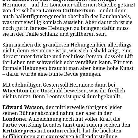
Hermione – auf der Londoner silbernen Scheibe getanzt
von der schönen
Lauren Cuthbertson
– endet denn
auch ballettfigurengerecht oberhalb des Bauchnabels,
was unfreiwillig komisch aussieht. Aber dadurch ist sie
noch gut in famose Hebungen zu bringen; dafür muss
sie in der Taille schlank und griffbereit sein.
Sinn machen die grandiosen Hebungen hier allerdings
nicht, denn Hermione ist ja, wie sich alsbald zeigt, eine
derart unterdrückte und rechtlose Person, dass ein Lift
ihr Leben nur schwerlich echt versüßen kann. Für rein
formale Hebungen braucht man aber keine hohe Kunst
– dafür würde eine bunte Revue genügen.
Mit edelmütigen Gesten soll Hermione dann bei
Wheeldon
ihre Unschuld beweisen, was ihr freilich
nichts nützt. Denn Leontes ist quasi durchgeknallt.
Edward Watson
, der mittlerweile übrigens leider
seinen Bühnenabschied nahm, der aber in der
London
er Aufzeichnung noch mit voller Kraft die
Partie von König Leontes tanzt und zudem soeben den
Kritikerpreis
in
London
erhielt, hat die höchsten
Befähigungen zur expressiven Rollendarstellung.