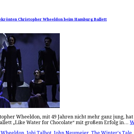
sgekrönten Christopher Wheeldon beim Hamburg Ballett
stopher Wheeldon, mit 49 Jahren nicht mehr ganz jung, hat
Ballett „Like Water for Chocolate“ mit großem Erfolg in…
W
r Wheeldon
,
Jobi Talbot
,
John Neumeier
,
The Winter's Tale