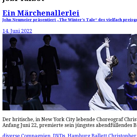
Ein Märchenallerlei
John Neumeier präsentiert „The Winter’s Tale“ des vielfach prei
14. Juni 2022
Der britische, in New York City lebende Choreograf Chri
Anfang Juni 22, premierte sein jüngstes abendfüllendes 
diverse Compagnien
,
DVDs
,
Hamburg Ballett
Christophe