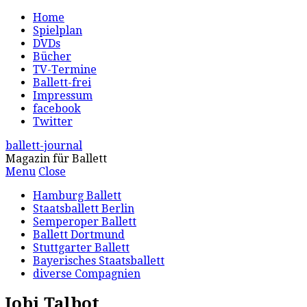
Home
Spielplan
DVDs
Bücher
TV-Termine
Ballett-frei
Impressum
facebook
Twitter
ballett-journal
Magazin für Ballett
Menu
Close
Hamburg Ballett
Staatsballett Berlin
Semperoper Ballett
Ballett Dortmund
Stuttgarter Ballett
Bayerisches Staatsballett
diverse Compagnien
Jobi Talbot