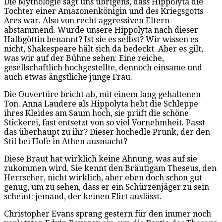
Die Mythologie sagt uns übrigens, dass Hippolyta die
Tochter einer Amazonenkönigin und des Kriegsgotts
Ares war. Also von recht aggressiven Eltern
abstammend. Wurde unsere Hippolyta nach dieser
Halbgöttin benannt? Ist sie es selbst? Wir wissen es
nicht, Shakespeare hält sich da bedeckt. Aber es gilt,
was wir auf der Bühne sehen: Eine reiche,
gesellschaftlich hochgestellte, dennoch einsame und
auch etwas ängstliche junge Frau.
Die Ouvertüre bricht ab, mit einem lang gehaltenen
Ton. Anna Laudere als Hippolyta hebt die Schleppe
ihres Kleides am Saum hoch, sie prüft die schöne
Stickerei, fast entsetzt von so viel Vornehmheit. Passt
das überhaupt zu ihr? Dieser hochedle Prunk, der den
Stil bei Hofe in Athen ausmacht?
Diese Braut hat wirklich keine Ahnung, was auf sie
zukommen wird. Sie kennt den Bräutigam Theseus, den
Herrscher, nicht wirklich, aber eben doch schon gut
genug, um zu sehen, dass er ein Schürzenjäger zu sein
scheint: jemand, der keinen Flirt auslässt.
Christopher Evans sprang gestern für den immer noch