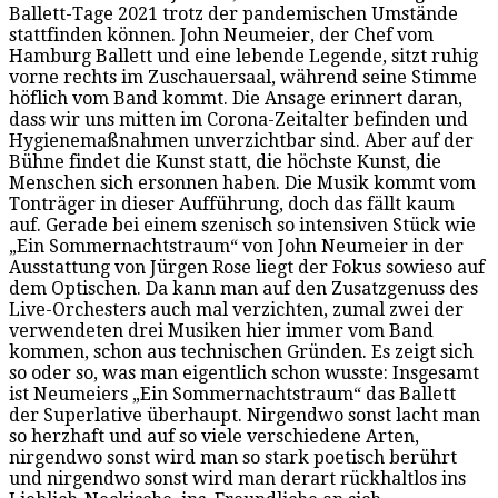
Ballett-Tage 2021 trotz der pandemischen Umstände
stattfinden können. John Neumeier, der Chef vom
Hamburg Ballett und eine lebende Legende, sitzt ruhig
vorne rechts im Zuschauersaal, während seine Stimme
höflich vom Band kommt. Die Ansage erinnert daran,
dass wir uns mitten im Corona-Zeitalter befinden und
Hygienemaßnahmen unverzichtbar sind. Aber auf der
Bühne findet die Kunst statt, die höchste Kunst, die
Menschen sich ersonnen haben. Die Musik kommt vom
Tonträger in dieser Aufführung, doch das fällt kaum
auf. Gerade bei einem szenisch so intensiven Stück wie
„Ein Sommernachtstraum“ von John Neumeier in der
Ausstattung von Jürgen Rose liegt der Fokus sowieso auf
dem Optischen. Da kann man auf den Zusatzgenuss des
Live-Orchesters auch mal verzichten, zumal zwei der
verwendeten drei Musiken hier immer vom Band
kommen, schon aus technischen Gründen. Es zeigt sich
so oder so, was man eigentlich schon wusste: Insgesamt
ist Neumeiers „Ein Sommernachtstraum“ das Ballett
der Superlative überhaupt. Nirgendwo sonst lacht man
so herzhaft und auf so viele verschiedene Arten,
nirgendwo sonst wird man so stark poetisch berührt
und nirgendwo sonst wird man derart rückhaltlos ins