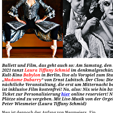
Ballett und Film, das geht auch so: Am Samstag, den 3
2021 tanzt
Laura Tiffany Schmid
im denkmalgeschüt
Kult-Kino
Babylon
in Berlin, live als Vorspiel zum S
„
Madame Dubarry
“ von Ernst Lubitsch. Der Clou: Die
nächtliche Veranstaltung, die erst um Mitternacht b
ist inklusive Film kostenfrei! Na, also: Nix wie hin bz
Ticket zur Personalisierung
hier
online reserviert! N
Plätze sind zu vergeben. Mit Live-Musik von der Orgel
Peter Wiesmeier (Laura Tiffany Schmid)
Neu ist dennoch der Anfang von Neumeiers „Ein