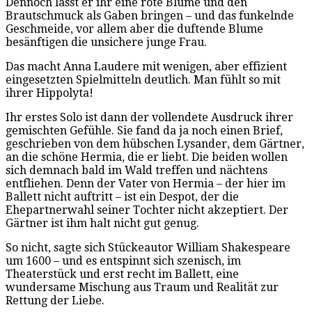
Dennoch lässt er ihr eine rote Blume und den
Brautschmuck als Gaben bringen – und das funkelnde
Geschmeide, vor allem aber die duftende Blume
besänftigen die unsichere junge Frau.
Das macht Anna Laudere mit wenigen, aber effizient
eingesetzten Spielmitteln deutlich. Man fühlt so mit
ihrer Hippolyta!
Ihr erstes Solo ist dann der vollendete Ausdruck ihrer
gemischten Gefühle. Sie fand da ja noch einen Brief,
geschrieben von dem hübschen Lysander, dem Gärtner,
an die schöne Hermia, die er liebt. Die beiden wollen
sich demnach bald im Wald treffen und nächtens
entfliehen. Denn der Vater von Hermia – der hier im
Ballett nicht auftritt – ist ein Despot, der die
Ehepartnerwahl seiner Tochter nicht akzeptiert. Der
Gärtner ist ihm halt nicht gut genug.
So nicht, sagte sich Stückeautor William Shakespeare
um 1600 – und es entspinnt sich szenisch, im
Theaterstück und erst recht im Ballett, eine
wundersame Mischung aus Traum und Realität zur
Rettung der Liebe.