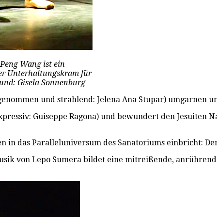
 Peng Wang ist ein
der Unterhaltungskram für
mund: Gisela Sonnenburg
ückgenommen und strahlend: Jelena Ana Stupar) umgarnen u
pressiv: Guiseppe Ragona) und bewundert den Jesuiten Nap
en in das Paralleluniversum des Sanatoriums einbricht: De
sik von Lepo Sumera bildet eine mitreißende, anrührende,