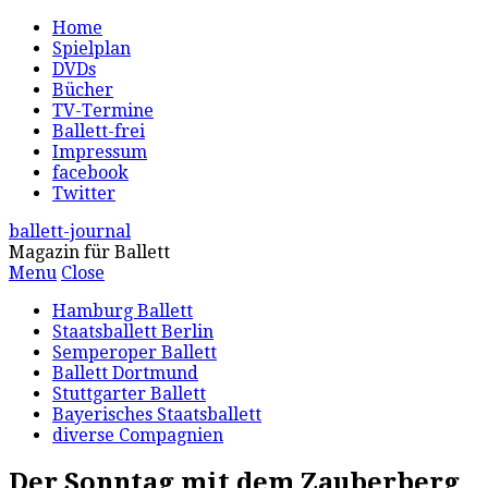
Home
Spielplan
DVDs
Bücher
TV-Termine
Ballett-frei
Impressum
facebook
Twitter
ballett-journal
Magazin für Ballett
Menu
Close
Hamburg Ballett
Staatsballett Berlin
Semperoper Ballett
Ballett Dortmund
Stuttgarter Ballett
Bayerisches Staatsballett
diverse Compagnien
Der Sonntag mit dem Zauberberg