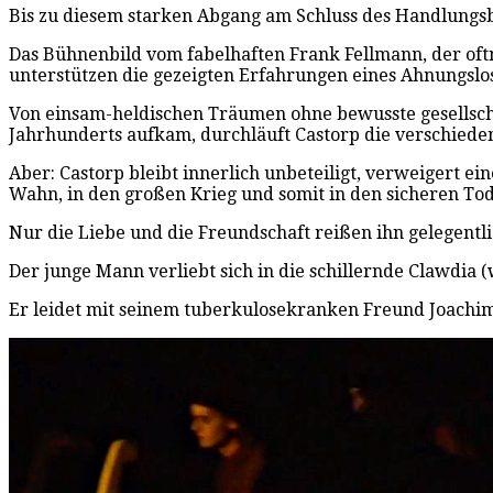
Bis zu diesem starken Abgang am Schluss des Handlungsba
Das Bühnenbild vom fabelhaften Frank Fellmann, der oftm
unterstützen die gezeigten Erfahrungen eines Ahnungslo
Von einsam-heldischen Träumen ohne bewusste gesellschaf
Jahrhunderts aufkam, durchläuft Castorp die verschieden
Aber: Castorp bleibt innerlich unbeteiligt, verweigert e
Wahn, in den großen Krieg und somit in den sicheren Tod
Nur die Liebe und die Freundschaft reißen ihn gelegentl
Der junge Mann verliebt sich in die schillernde Clawdia 
Er leidet mit seinem tuberkulosekranken Freund Joachim 