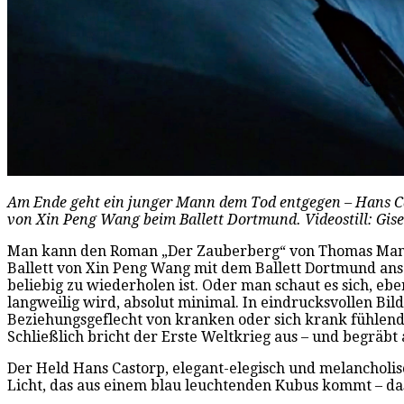
Am Ende geht ein junger Mann dem Tod entgegen – Hans Ca
von Xin Peng Wang beim Ballett Dortmund. Videostill: Gis
Man kann den Roman „Der Zauberberg“ von Thomas Mann le
Ballett von Xin Peng Wang mit dem Ballett Dortmund ans
beliebig zu wiederholen ist. Oder man schaut es sich, ebe
langweilig wird, absolut minimal. In eindrucksvollen Bi
Beziehungsgeflecht von kranken oder sich krank fühlend
Schließlich bricht der Erste Weltkrieg aus – und begräbt
Der Held Hans Castorp, elegant-elegisch und melancholi
Licht, das aus einem blau leuchtenden Kubus kommt – das