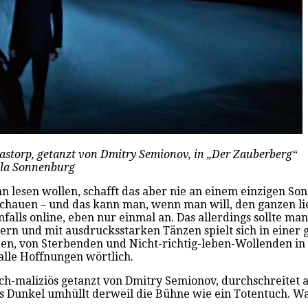
storp, getanzt von Dmitry Semionov, in „Der Zauberberg“
ela Sonnenburg
sen wollen, schafft das aber nie an einem einzigen Sonn
chauen – und das kann man, wenn man will, den ganzen lie
nfalls online, eben nur einmal an. Das allerdings sollte ma
ldern und mit ausdrucksstarken Tänzen spielt sich in eine
en, von Sterbenden und Nicht-richtig-leben-Wollenden in
 alle Hoffnungen wörtlich.
sch-maliziös getanzt von Dmitry Semionov, durchschreitet
 Dunkel umhüllt derweil die Bühne wie ein Totentuch. Was