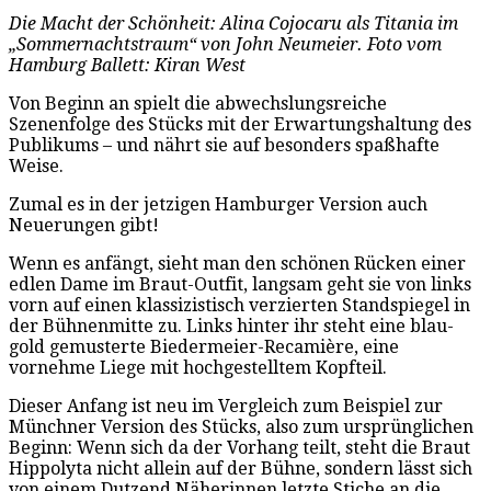
Die Macht der Schönheit: Alina Cojocaru als Titania im
„Sommernachtstraum“ von John Neumeier. Foto vom
Hamburg Ballett: Kiran West
Von Beginn an spielt die abwechslungsreiche
Szenenfolge des Stücks mit der Erwartungshaltung des
Publikums – und nährt sie auf besonders spaßhafte
Weise.
Zumal es in der jetzigen Hamburger Version auch
Neuerungen gibt!
Wenn es anfängt, sieht man den schönen Rücken einer
edlen Dame im Braut-Outfit, langsam geht sie von links
vorn auf einen klassizistisch verzierten Standspiegel in
der Bühnenmitte zu. Links hinter ihr steht eine blau-
gold gemusterte Biedermeier-Recamière, eine
vornehme Liege mit hochgestelltem Kopfteil.
Dieser Anfang ist neu im Vergleich zum Beispiel zur
Münchner Version des Stücks, also zum ursprünglichen
Beginn: Wenn sich da der Vorhang teilt, steht die Braut
Hippolyta nicht allein auf der Bühne, sondern lässt sich
von einem Dutzend Näherinnen letzte Stiche an die