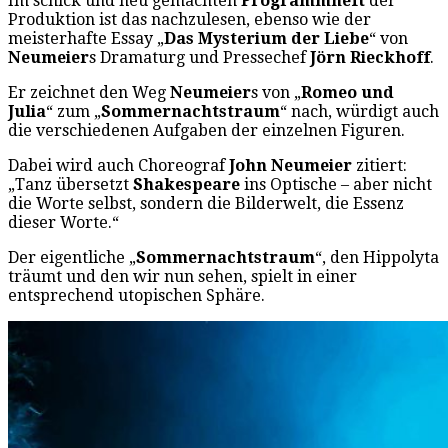
Im schick und neu gemachten
Programmheft
der
Produktion ist das nachzulesen, ebenso wie der
meisterhafte Essay „
Das Mysterium der Liebe
“ von
Neumeier
s Dramaturg und Pressechef
Jörn Rieckhoff
.
Er zeichnet den Weg
Neumeier
s von „
Romeo und
Julia
“ zum „
Sommernachtstraum
“ nach, würdigt auch
die verschiedenen Aufgaben der einzelnen Figuren.
Dabei wird auch Choreograf
John Neumeier
zitiert:
„Tanz übersetzt
Shakespeare
ins Optische – aber nicht
die Worte selbst, sondern die Bilderwelt, die Essenz
dieser Worte.“
Der eigentliche „
Sommernachtstraum
“, den Hippolyta
träumt und den wir nun sehen, spielt in einer
entsprechend utopischen Sphäre.