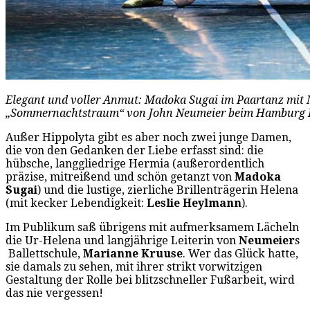
Elegant und voller Anmut: Madoka Sugai im Paartanz mit 
„Sommernachtstraum“ von John Neumeier beim Hamburg Bal
Außer Hippolyta gibt es aber noch zwei junge Damen,
die von den Gedanken der Liebe erfasst sind: die
hübsche, langgliedrige Hermia (außerordentlich
präzise, mitreißend und schön getanzt von
Madoka
Sugai
) und die lustige, zierliche Brillenträgerin Helena
(mit kecker Lebendigkeit:
Leslie Heylmann
).
Im Publikum saß übrigens mit aufmerksamem Lächeln
die Ur-Helena und langjährige Leiterin von
Neumeier
s
Ballettschule,
Marianne Kruuse
. Wer das Glück hatte,
sie damals zu sehen, mit ihrer strikt vorwitzigen
Gestaltung der Rolle bei blitzschneller Fußarbeit, wird
das nie vergessen!