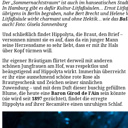
Der „Sommernachtstraum“ ist auch im hanseatischen Stadt
In Hamburg gibt es dafür Kultur-Litfaßsäulen… Ernst Litfaß
übrigens in Berlin begraben, nahe Bert Brecht und Helene W
Litfaßsäule wirbt charmant und ohne Hektik… wie das
Bal
auch! Foto: Gisela Sonnenburg
Und schließlich findet Hippolyta, die Braut, den Brief –
versonnen nimmt sie es auf, dass da ein junger Mann
seine Herzensdame so sehr liebt, dass er mit ihr Hals
über Kopf türmen will.
Ihr eigener Bräutigam flirtet derweil mit anderen
schönen Jungfrauen am Hof, was respektlos und
beängstigend auf Hippolyta wirkt. Immerhin überreicht
er ihr eine ausnehmend schöne rote Rose als
Brautgeschenk und Zeichen seiner sinnlichen
Zuwendung – und mit dem Duft dieser buschig gefüllten
Blume, die heute eine
Baron Girod de l’Ain
sein könnte
(sie wird seit
1897
gezüchtet), findet die erregte
Hippolyta auf ihrer Recamière einen unruhigen Schlaf.