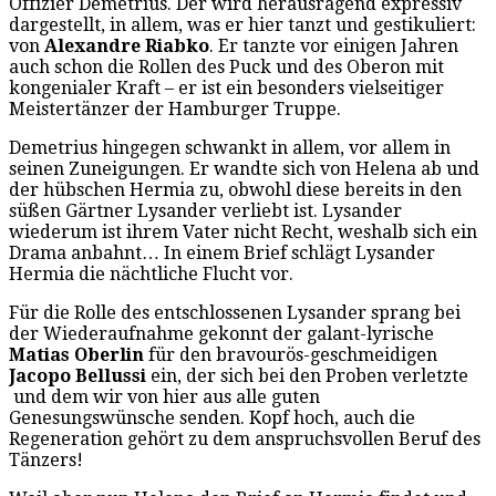
Offizier Demetrius. Der wird herausragend expressiv
dargestellt, in allem, was er hier tanzt und gestikuliert:
von
Alexandre Riabko
. Er tanzte vor einigen Jahren
auch schon die Rollen des Puck und des Oberon mit
kongenialer Kraft – er ist ein besonders vielseitiger
Meistertänzer der Hamburger Truppe.
Demetrius hingegen schwankt in allem, vor allem in
seinen Zuneigungen. Er wandte sich von Helena ab und
der hübschen Hermia zu, obwohl diese bereits in den
süßen Gärtner Lysander verliebt ist. Lysander
wiederum ist ihrem Vater nicht Recht, weshalb sich ein
Drama anbahnt… In einem Brief schlägt Lysander
Hermia die nächtliche Flucht vor.
Für die Rolle des entschlossenen Lysander sprang bei
der Wiederaufnahme gekonnt der galant-lyrische
Matias Oberlin
für den bravourös-geschmeidigen
Jacopo Bellussi
ein, der sich bei den Proben verletzte
und dem wir von hier aus alle guten
Genesungswünsche senden. Kopf hoch, auch die
Regeneration gehört zu dem anspruchsvollen Beruf des
Tänzers!