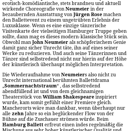
erotisch-komödiantische, stets brandneu und aktuell
wirkende Choreografie von
Neumeier
in der
bezaubernden Ausstattung von
Jürgen Rose
machen
den Ballettevent zu einem ungetrübten Erlebnis der
Luxusklasse. Wenn es eine einzige tänzerische
Visitenkarte der vielseitigen Hamburger Truppe geben
sollte, dann mag es dieses modern-klassische Stück sein.
Obwohl man
John Neumeier
als schöpferischem Genie
damit ganz sicher Unrecht täte, ihn auf eines seiner
Werke zu reduzieren. Und auch seine Tänzerinnen und
Tänzer sind selbstredend nicht nur hierin auf der Höhe
der künstlerisch überhaupt möglichen Interpretation.
Die Wiederaufnahme von
Neumeier
s also nicht zu
Unrecht international berühmten Ballettdrama
„
Sommernachtstraum
“ , das selbstredend
abendfüllend ist und von dem gleichnamigen
Theaterstück von
William Shakespeare
inspiriert
wurde, kam somit gefühlt einer Premiere gleich.
Mancherorts wäre man dankbar, wenn überhaupt nur
alle
zehn
Jahre so ein beglückender Flow von der
Bühne auf die Zuschauer strömen würde. Beim
Hamburg Ballett
erfreut einen indes regelmäßig die
Mischung aus sehr hoher künstlerischer Qualität und