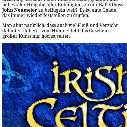
liebevoller Hingabe aller Beteiligten, zu der Ballettboss
John Neumeier
zu beflügeln weiß. Es ist eine Gnade,
das immer wieder feststellen zu dürfen.
Man ahnt natürlich, dass auch viel Fleiß und Verzicht
dahinter stehen – vom Himmel fällt das Geschenk
großer Kunst nur höchst selten.