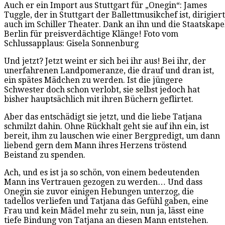
Auch er ein Import aus Stuttgart für „Onegin“: James
Tuggle, der in Stuttgart der Ballettmusikchef ist, dirigiert
auch im Schiller Theater. Dank an ihn und die Staatskape
Berlin für preisverdächtige Klänge! Foto vom
Schlussapplaus: Gisela Sonnenburg
Und jetzt? Jetzt weint er sich bei ihr aus! Bei ihr, der
unerfahrenen Landpomeranze, die drauf und dran ist,
ein spätes Mädchen zu werden. Ist die jüngere
Schwester doch schon verlobt, sie selbst jedoch hat
bisher hauptsächlich mit ihren Büchern geflirtet.
Aber das entschädigt sie jetzt, und die liebe Tatjana
schmilzt dahin. Ohne Rückhalt geht sie auf ihn ein, ist
bereit, ihm zu lauschen wie einer Bergpredigt, um dann
liebend gern dem Mann ihres Herzens tröstend
Beistand zu spenden.
Ach, und es ist ja so schön, von einem bedeutenden
Mann ins Vertrauen gezogen zu werden… Und dass
Onegin sie zuvor einigen Hebungen unterzog, die
tadellos verliefen und Tatjana das Gefühl gaben, eine
Frau und kein Mädel mehr zu sein, nun ja, lässt eine
tiefe Bindung von Tatjana an diesen Mann entstehen.