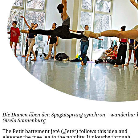
Die Damen üben den Spagatsprung synchron – wunderbar kl
Gisela Sonnenburg
The Petit battement jeté („Jeté“) follows this idea and
elevates the free leg to the nobility. It ploughs through