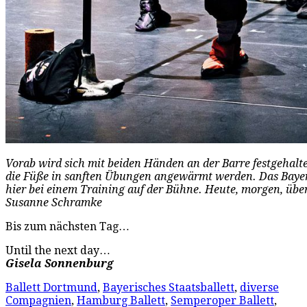
Vorab wird sich mit beiden Händen an der Barre festgehal
die Füße in sanften Übungen angewärmt werden. Das Bayeri
hier bei einem Training auf der Bühne. Heute, morgen, üb
Susanne Schramke
Bis zum nächsten Tag…
Until the next day…
Gisela Sonnenburg
Ballett Dortmund
,
Bayerisches Staatsballett
,
diverse
Compagnien
,
Hamburg Ballett
,
Semperoper Ballett
,