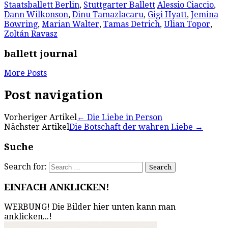
Staatsballett Berlin
,
Stuttgarter Ballett
Alessio Ciaccio
,
Dann Wilkonson
,
Dinu Tamazlacaru
,
Gigi Hyatt
,
Jemina
Bowring
,
Marian Walter
,
Tamas Detrich
,
Ulian Topor
,
Zoltán Ravasz
ballett journal
More Posts
Post navigation
Vorheriger Artikel
←
Die Liebe in Person
Nächster Artikel
Die Botschaft der wahren Liebe
→
Suche
Search for:
EINFACH ANKLICKEN!
WERBUNG! Die Bilder hier unten kann man
anklicken...!