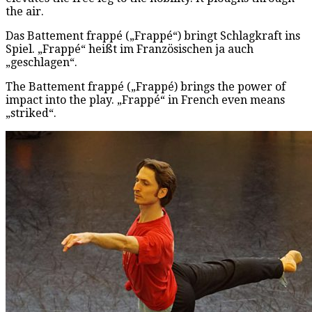
the air.
Das Battement frappé („Frappé“) bringt Schlagkraft ins
Spiel. „Frappé“ heißt im Französischen ja auch
„geschlagen“.
The Battement frappé („Frappé) brings the power of
impact into the play. „Frappé“ in French even means
„striked“.