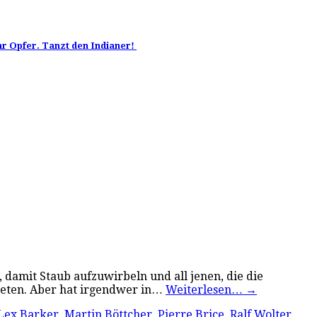
hr Opfer. Tanzt den Indianer!
damit Staub aufzuwirbeln und all jenen, die die
bieten. Aber hat irgendwer in…
Weiterlesen…
→
Lex Barker
,
Martin Böttcher
,
Pierre Brice
,
Ralf Wolter
,