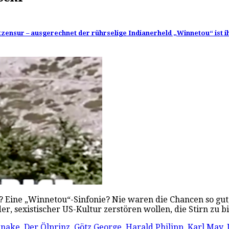
tzensur – ausgerechnet der rührselige Indianerheld „Winnetou“ ist i
 Eine „Winnetou“-Sinfonie? Nie waren die Chancen so gut, 
r, sexistischer US-Kultur zerstören wollen, die Stirn zu 
Snake
,
Der Ölprinz
,
Götz George
,
Harald Philipp
,
Karl May
,