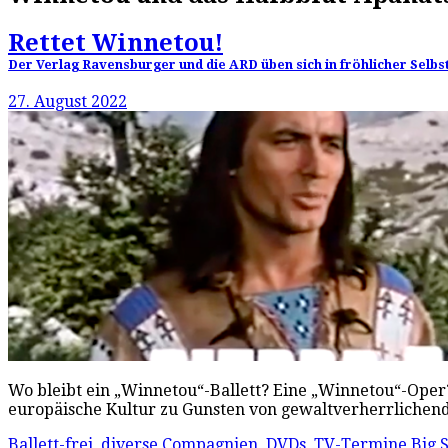
Rettet Winnetou!
Der Verlag Ravensburger und die ARD üben sich in fröhlicher Selbs
27. August 2022
Wo bleibt ein „Winnetou“-Ballett? Eine „Winnetou“-Oper?
europäische Kultur zu Gunsten von gewaltverherrlichende
Ballett-frei
,
diverse Compagnien
,
DVDs
,
TV-Termine
Big 