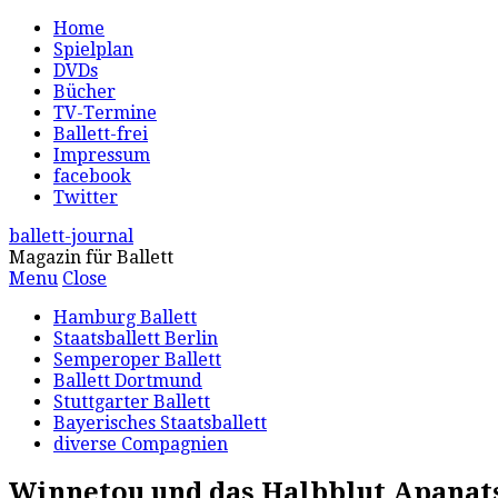
Home
Spielplan
DVDs
Bücher
TV-Termine
Ballett-frei
Impressum
facebook
Twitter
ballett-journal
Magazin für Ballett
Menu
Close
Hamburg Ballett
Staatsballett Berlin
Semperoper Ballett
Ballett Dortmund
Stuttgarter Ballett
Bayerisches Staatsballett
diverse Compagnien
Winnetou und das Halbblut Apanat