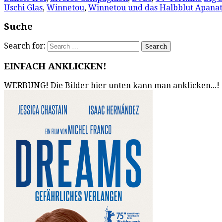
Uschi Glas
,
Winnetou
,
Winnetou und das Halbblut Apanat
Suche
Search for:
EINFACH ANKLICKEN!
WERBUNG! Die Bilder hier unten kann man anklicken...!