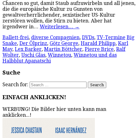
Chancen so gut, damit Staub aufzuwirbeln und all jenen,
die die europäische Kultur zu Gunsten von
gewaltverherrlichender, sexistischer US-Kultur
zerstören wollen, die Stirn zu bieten. Aber hat
irgendwer in…
Weiterlesen…
→
Ballett-frei
,
diverse Compagnien
,
DVDs
,
TV-Termine
Big
Snake
,
Der Ölprinz
,
Götz George
,
Harald Philipp
,
Karl
May
,
Lex Barker
,
Martin Böttcher
,
Pierre Brice
,
Ralf
Wolter
,
Uschi Glas
,
Winnetou
,
Winnetou und das
Halbblut Apanatschi
Suche
Search for:
EINFACH ANKLICKEN!
WERBUNG! Die Bilder hier unten kann man
anklicken...!