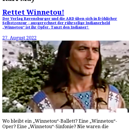
Rettet Winnetou!
Der Verlag Ravensburger und die ARD üben sich in fröhlicher
Selbstzensur – ausgerechnet der rührselige Indianerheld
„Winnetou“ ist ihr Opfer. Tanzt den Indianer!
27. August 2022
Wo bleibt ein „Winnetou“-Ballett? Eine „Winnetou“-
Oper? Eine „Winnetou“-Sinfonie? Nie waren die