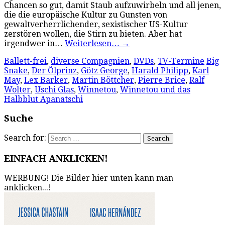
Chancen so gut, damit Staub aufzuwirbeln und all jenen,
die die europäische Kultur zu Gunsten von
gewaltverherrlichender, sexistischer US-Kultur
zerstören wollen, die Stirn zu bieten. Aber hat
irgendwer in…
Weiterlesen…
→
Ballett-frei
,
diverse Compagnien
,
DVDs
,
TV-Termine
Big
Snake
,
Der Ölprinz
,
Götz George
,
Harald Philipp
,
Karl
May
,
Lex Barker
,
Martin Böttcher
,
Pierre Brice
,
Ralf
Wolter
,
Uschi Glas
,
Winnetou
,
Winnetou und das
Halbblut Apanatschi
Suche
Search for:
EINFACH ANKLICKEN!
WERBUNG! Die Bilder hier unten kann man
anklicken...!