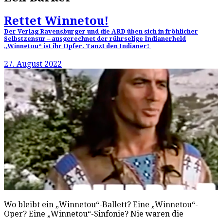
Rettet Winnetou!
Der Verlag Ravensburger und die ARD üben sich in fröhlicher
Selbstzensur – ausgerechnet der rührselige Indianerheld
„Winnetou“ ist ihr Opfer. Tanzt den Indianer!
27. August 2022
Wo bleibt ein „Winnetou“-Ballett? Eine „Winnetou“-
Oper? Eine „Winnetou“-Sinfonie? Nie waren die