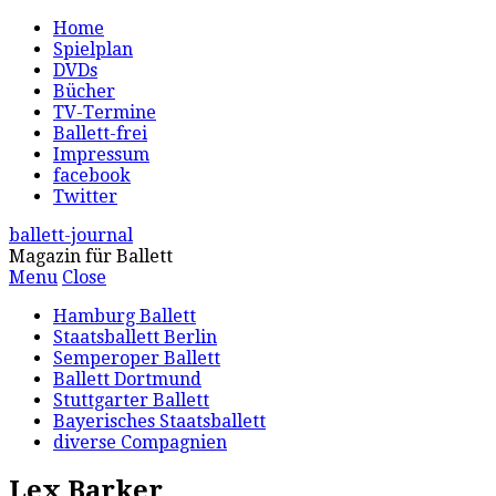
Home
Spielplan
DVDs
Bücher
TV-Termine
Ballett-frei
Impressum
facebook
Twitter
ballett-journal
Magazin für Ballett
Menu
Close
Hamburg Ballett
Staatsballett Berlin
Semperoper Ballett
Ballett Dortmund
Stuttgarter Ballett
Bayerisches Staatsballett
diverse Compagnien
Lex Barker