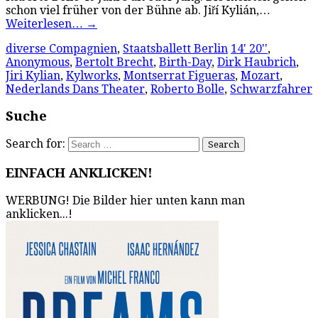
schon viel früher von der Bühne ab. Jiří Kylián,…
Weiterlesen…
→
diverse Compagnien
,
Staatsballett Berlin
14' 20''
,
Anonymous
,
Bertolt Brecht
,
Birth-Day
,
Dirk Haubrich
,
Jiri Kylian
,
Kylworks
,
Montserrat Figueras
,
Mozart
,
Nederlands Dans Theater
,
Roberto Bolle
,
Schwarzfahrer
Suche
Search for:
EINFACH ANKLICKEN!
WERBUNG! Die Bilder hier unten kann man
anklicken...!