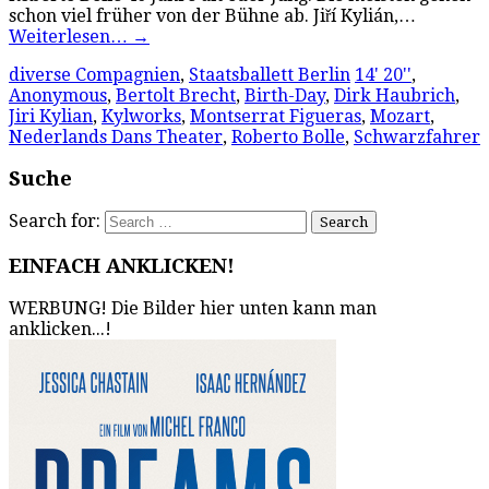
schon viel früher von der Bühne ab. Jiří Kylián,…
Weiterlesen…
→
diverse Compagnien
,
Staatsballett Berlin
14' 20''
,
Anonymous
,
Bertolt Brecht
,
Birth-Day
,
Dirk Haubrich
,
Jiri Kylian
,
Kylworks
,
Montserrat Figueras
,
Mozart
,
Nederlands Dans Theater
,
Roberto Bolle
,
Schwarzfahrer
Suche
Search for:
EINFACH ANKLICKEN!
WERBUNG! Die Bilder hier unten kann man
anklicken...!