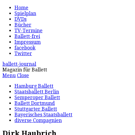
Home
Spielplan
DVDs
Bücher
TV-Termine
Ballett-frei
Impressum
facebook
Twitter
ballett-journal
Magazin für Ballett
Menu
Close
Hamburg Ballett
Staatsballett Berlin
Semperoper Ballett
Ballett Dortmund
Stuttgarter Ballett
Bayerisches Staatsballett
diverse Compagnien
Dirk Haubrich