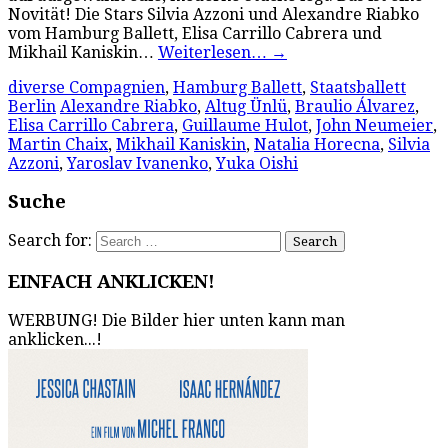
Novität! Die Stars Silvia Azzoni und Alexandre Riabko
vom Hamburg Ballett, Elisa Carrillo Cabrera und
Mikhail Kaniskin…
Weiterlesen…
→
diverse Compagnien
,
Hamburg Ballett
,
Staatsballett
Berlin
Alexandre Riabko
,
Altug Ünlü
,
Braulio Álvarez
,
Elisa Carrillo Cabrera
,
Guillaume Hulot
,
John Neumeier
,
Martin Chaix
,
Mikhail Kaniskin
,
Natalia Horecna
,
Silvia
Azzoni
,
Yaroslav Ivanenko
,
Yuka Oishi
Suche
Search for:
EINFACH ANKLICKEN!
WERBUNG! Die Bilder hier unten kann man
anklicken...!