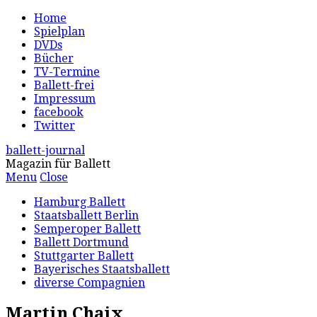
Home
Spielplan
DVDs
Bücher
TV-Termine
Ballett-frei
Impressum
facebook
Twitter
ballett-journal
Magazin für Ballett
Menu
Close
Hamburg Ballett
Staatsballett Berlin
Semperoper Ballett
Ballett Dortmund
Stuttgarter Ballett
Bayerisches Staatsballett
diverse Compagnien
Martin Chaix