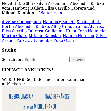
Novität! Die Stars Silvia Azzoni und Alexandre Riabko
vom Hamburg Ballett, Elisa Carrillo Cabrera und
Mikhail Kaniskin…
Weiterlesen…
→
diverse Compagnien
,
Hamburg Ballett
,
Staatsballett
Berlin
Alexandre Riabko
,
Altug Ünlü
,
Braulio Álvarez
,
Elisa Carrillo Cabrera
,
Guillaume Hulot
,
John Neumeier
,
Martin Chaix
,
Mikhail Kaniskin
,
Natalia Horecna
,
Silvia
Azzoni
,
Yaroslav Ivanenko
,
Yuka Oishi
Suche
Search for:
EINFACH ANKLICKEN!
WERBUNG! Die Bilder hier unten kann man
anklicken...!