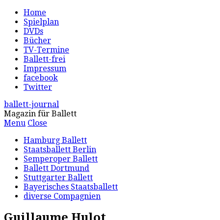
Home
Spielplan
DVDs
Bücher
TV-Termine
Ballett-frei
Impressum
facebook
Twitter
ballett-journal
Magazin für Ballett
Menu
Close
Hamburg Ballett
Staatsballett Berlin
Semperoper Ballett
Ballett Dortmund
Stuttgarter Ballett
Bayerisches Staatsballett
diverse Compagnien
Guillaume Hulot