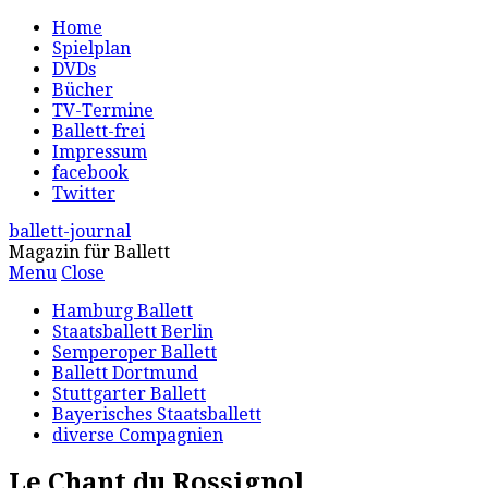
Home
Spielplan
DVDs
Bücher
TV-Termine
Ballett-frei
Impressum
facebook
Twitter
ballett-journal
Magazin für Ballett
Menu
Close
Hamburg Ballett
Staatsballett Berlin
Semperoper Ballett
Ballett Dortmund
Stuttgarter Ballett
Bayerisches Staatsballett
diverse Compagnien
Le Chant du Rossignol