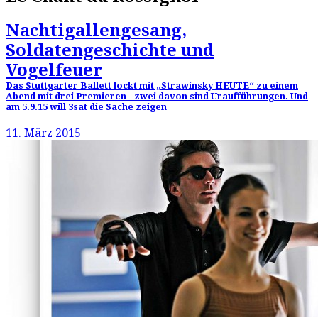
Nachtigallengesang,
Soldatengeschichte und
Vogelfeuer
Das Stuttgarter Ballett lockt mit „Strawinsky HEUTE“ zu einem
Abend mit drei Premieren - zwei davon sind Uraufführungen. Und
am 5.9.15 will 3sat die Sache zeigen
11. März 2015