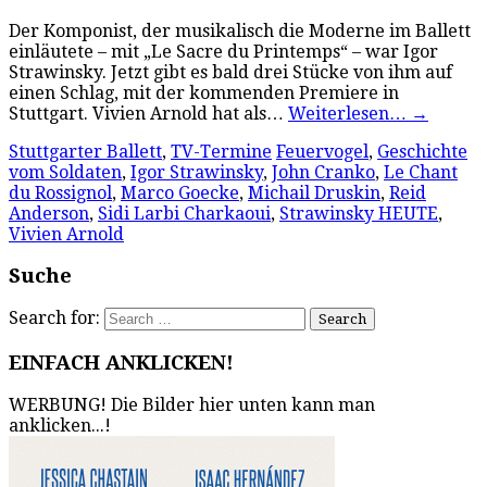
Der Komponist, der musikalisch die Moderne im Ballett
einläutete – mit „Le Sacre du Printemps“ – war Igor
Strawinsky. Jetzt gibt es bald drei Stücke von ihm auf
einen Schlag, mit der kommenden Premiere in
Stuttgart. Vivien Arnold hat als…
Weiterlesen…
→
Stuttgarter Ballett
,
TV-Termine
Feuervogel
,
Geschichte
vom Soldaten
,
Igor Strawinsky
,
John Cranko
,
Le Chant
du Rossignol
,
Marco Goecke
,
Michail Druskin
,
Reid
Anderson
,
Sidi Larbi Charkaoui
,
Strawinsky HEUTE
,
Vivien Arnold
Suche
Search for:
EINFACH ANKLICKEN!
WERBUNG! Die Bilder hier unten kann man
anklicken...!