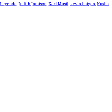
 Legende
,
Judith Jamison
,
Karl Musil
,
kevin haigen
,
Kusha