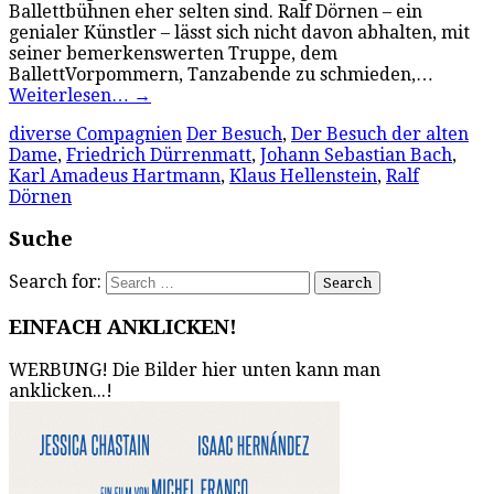
Ballettbühnen eher selten sind. Ralf Dörnen – ein
genialer Künstler – lässt sich nicht davon abhalten, mit
seiner bemerkenswerten Truppe, dem
BallettVorpommern, Tanzabende zu schmieden,…
Weiterlesen…
→
diverse Compagnien
Der Besuch
,
Der Besuch der alten
Dame
,
Friedrich Dürrenmatt
,
Johann Sebastian Bach
,
Karl Amadeus Hartmann
,
Klaus Hellenstein
,
Ralf
Dörnen
Suche
Search for:
EINFACH ANKLICKEN!
WERBUNG! Die Bilder hier unten kann man
anklicken...!