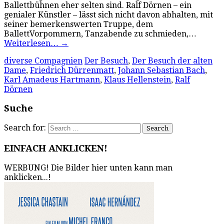
Ballettbühnen eher selten sind. Ralf Dörnen – ein
genialer Künstler – lässt sich nicht davon abhalten, mit
seiner bemerkenswerten Truppe, dem
BallettVorpommern, Tanzabende zu schmieden,…
Weiterlesen…
→
diverse Compagnien
Der Besuch
,
Der Besuch der alten
Dame
,
Friedrich Dürrenmatt
,
Johann Sebastian Bach
,
Karl Amadeus Hartmann
,
Klaus Hellenstein
,
Ralf
Dörnen
Suche
Search for:
EINFACH ANKLICKEN!
WERBUNG! Die Bilder hier unten kann man
anklicken...!