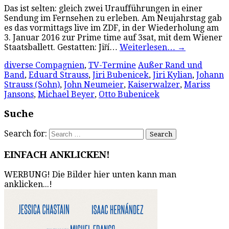
Das ist selten: gleich zwei Uraufführungen in einer
Sendung im Fernsehen zu erleben. Am Neujahrstag gab
es das vormittags live im ZDF, in der Wiederholung am
3. Januar 2016 zur Prime time auf 3sat, mit dem Wiener
Staatsballett. Gestatten: Jiří…
Weiterlesen…
→
diverse Compagnien
,
TV-Termine
Außer Rand und
Band
,
Eduard Strauss
,
Jiri Bubenicek
,
Jiri Kylian
,
Johann
Strauss (Sohn)
,
John Neumeier
,
Kaiserwalzer
,
Mariss
Jansons
,
Michael Beyer
,
Otto Bubenicek
Suche
Search for:
EINFACH ANKLICKEN!
WERBUNG! Die Bilder hier unten kann man
anklicken...!