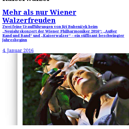
Mehr als nur Wiener
Walzerfreuden
Zwei feine Uraufführungen von Jiří Bubeníček beim
„Neujahrskonzert der Wiener Philharmoniker 2016“: „Außer
Rand und Band“ und „Kaiserwalzer“ – ein süffisant-beschwingter
Jahresbeginn
4. Januar 2016