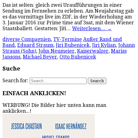
Das ist selten: gleich zwei Uraufführungen in einer
Sendung im Fernsehen zu erleben. Am Neujahrstag gab
es das vormittags live im ZDF, in der Wiederholung am
3. Januar 2016 zur Prime time auf 3sat, mit dem Wiener
Staatsballett. Gestatten: Jiří…
Weiterlesen…
→
diverse Compagnien
,
TV-Termine
Außer Rand und
Band
,
Eduard Strauss
,
Jiri Bubenicek
,
Jiri Kylian
,
Johann
Strauss (Sohn)
,
John Neumeier
,
Kaiserwalzer
,
Mariss
Jansons
,
Michael Beyer
,
Otto Bubenicek
Suche
Search for:
EINFACH ANKLICKEN!
WERBUNG! Die Bilder hier unten kann man
anklicken...!