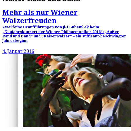
Mehr als nur Wiener
Walzerfreuden
Zwei feine Uraufführungen von Jiří Bubeníček beim
„Neujahrskonzert der Wiener Philharmoniker 2016“: „Außer
Rand und Band“ und „Kaiserwalzer“ – ein süffisant-beschwingter
Jahresbeginn
4. Januar 2016