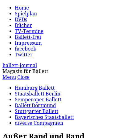
Home
Spielplan
DVDs
Bücher
TV-Termine
Ballett-frei
Impressum
facebook
Twitter
ballett-journal
Magazin für Ballett
Menu
Close
Hamburg Ballett
Staatsballett Berlin
Semperoper Ballett
Ballett Dortmund
Stuttgarter Ballett
Bayerisches Staatsballett
diverse Compagnien
Außer Rand und Band