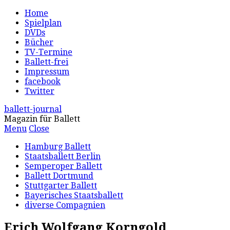
Home
Spielplan
DVDs
Bücher
TV-Termine
Ballett-frei
Impressum
facebook
Twitter
ballett-journal
Magazin für Ballett
Menu
Close
Hamburg Ballett
Staatsballett Berlin
Semperoper Ballett
Ballett Dortmund
Stuttgarter Ballett
Bayerisches Staatsballett
diverse Compagnien
Erich Wolfgang Korngold