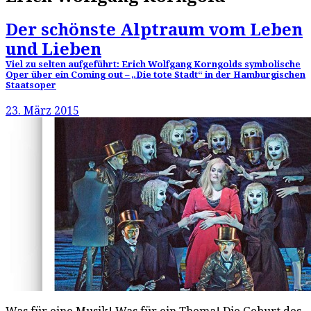
Der schönste Alptraum vom Leben
und Lieben
Viel zu selten aufgeführt: Erich Wolfgang Korngolds symbolische
Oper über ein Coming out – „Die tote Stadt“ in der Hamburgischen
Staatsoper
23. März 2015