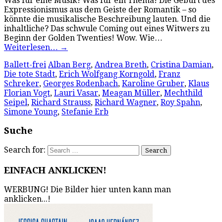
Was für eine Musik! Was für ein Thema! Die Geburt des
Expressionismus aus dem Geiste der Romantik – so
könnte die musikalische Beschreibung lauten. Und die
inhaltliche? Das schwule Coming out eines Witwers zu
Beginn der Golden Twenties! Wow. Wie…
Weiterlesen…
→
Ballett-frei
Alban Berg
,
Andrea Breth
,
Cristina Damian
,
Die tote Stadt
,
Erich Wolfgang Korngold
,
Franz
Schreker
,
Georges Rodenbach
,
Karoline Gruber
,
Klaus
Florian Vogt
,
Lauri Vasar
,
Meagan Müller
,
Mechthild
Seipel
,
Richard Strauss
,
Richard Wagner
,
Roy Spahn
,
Simone Young
,
Stefanie Erb
Suche
Search for:
EINFACH ANKLICKEN!
WERBUNG! Die Bilder hier unten kann man
anklicken...!