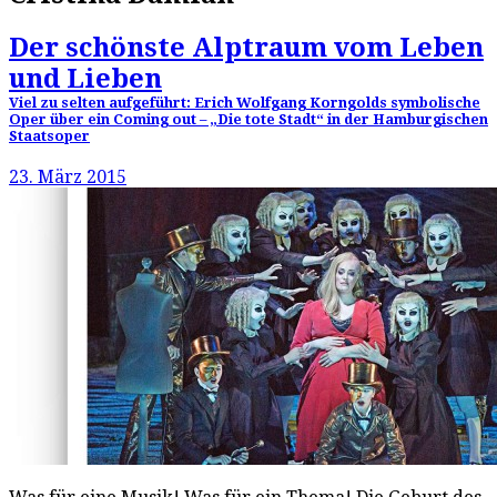
Der schönste Alptraum vom Leben
und Lieben
Viel zu selten aufgeführt: Erich Wolfgang Korngolds symbolische
Oper über ein Coming out – „Die tote Stadt“ in der Hamburgischen
Staatsoper
23. März 2015