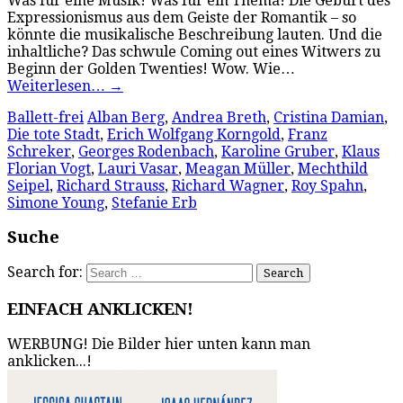
Was für eine Musik! Was für ein Thema! Die Geburt des
Expressionismus aus dem Geiste der Romantik – so
könnte die musikalische Beschreibung lauten. Und die
inhaltliche? Das schwule Coming out eines Witwers zu
Beginn der Golden Twenties! Wow. Wie…
Weiterlesen…
→
Ballett-frei
Alban Berg
,
Andrea Breth
,
Cristina Damian
,
Die tote Stadt
,
Erich Wolfgang Korngold
,
Franz
Schreker
,
Georges Rodenbach
,
Karoline Gruber
,
Klaus
Florian Vogt
,
Lauri Vasar
,
Meagan Müller
,
Mechthild
Seipel
,
Richard Strauss
,
Richard Wagner
,
Roy Spahn
,
Simone Young
,
Stefanie Erb
Suche
Search for:
EINFACH ANKLICKEN!
WERBUNG! Die Bilder hier unten kann man
anklicken...!