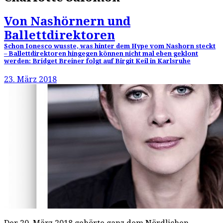
Von Nashörnern und
Ballettdirektoren
Schon Ionesco wusste, was hinter dem Hype vom Nashorn steckt
– Ballettdirektoren hingegen können nicht mal eben geklont
werden: Bridget Breiner folgt auf Birgit Keil in Karlsruhe
23. März 2018