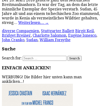
Der 20. März 2018 gehörte ganz dem Nördlichen
Breitmaulnashorn. Es war der Tag, an dem das letzte
männliche Exemplar der Spezies verstarb. Sudan, 45
Jahre alt und aus einem tschechischen Zoo stammend,
wurde in Kenia als vermeintliches Wildtier gehalten,
streng…
Weiterlesen…
→
diverse Compagnien
,
Stuttgarter Ballett
Birgit Keil
,
Bridget Breiner
,
Charlotte Salomon
,
Eugène Ionesco
,
John Cranko
,
Sudan
,
William Forsythe
Suche
Search for:
EINFACH ANKLICKEN!
WERBUNG! Die Bilder hier unten kann man
anklicken...!