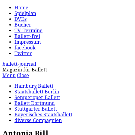
Home
Spielplan
DVDs
Bücher
TV-Termine
Ballett-frei
Impressum
facebook
Twitter
ballett-journal
Magazin für Ballett
Menu
Close
Hamburg Ballett
Staatsballett Berlin
Semperoper Ballett
Ballett Dortmund
Stuttgarter Ballett
Bayerisches Staatsballett
diverse Compagnien
Antonia Bill