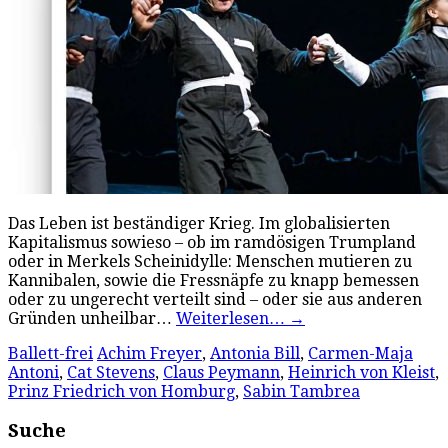
Das Leben ist beständiger Krieg. Im globalisierten
Kapitalismus sowieso – ob im ramdösigen Trumpland
oder in Merkels Scheinidylle: Menschen mutieren zu
Kannibalen, sowie die Fressnäpfe zu knapp bemessen
oder zu ungerecht verteilt sind – oder sie aus anderen
Gründen unheilbar…
Weiterlesen…
→
Ballett-frei
Achim Freyer
,
Antonia Bill
,
Carmen-Maja
Antoni
,
Cat Stevens
,
Claus Peymann
,
Heinrich von Kleist
,
Prinz Friedrich von Homburg
,
Sabin Tambrea
Suche