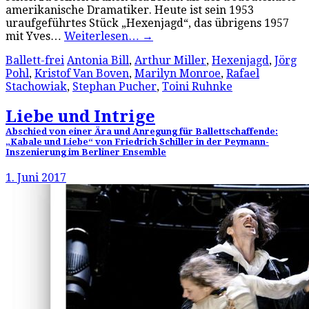
amerikanische Dramatiker. Heute ist sein 1953
uraufgeführtes Stück „Hexenjagd“, das übrigens 1957
mit Yves…
Weiterlesen…
→
Ballett-frei
Antonia Bill
,
Arthur Miller
,
Hexenjagd
,
Jörg
Pohl
,
Kristof Van Boven
,
Marilyn Monroe
,
Rafael
Stachowiak
,
Stephan Pucher
,
Toini Ruhnke
Liebe und Intrige
Abschied von einer Ära und Anregung für Ballettschaffende:
„Kabale und Liebe“ von Friedrich Schiller in der Peymann-
Inszenierung im Berliner Ensemble
1. Juni 2017