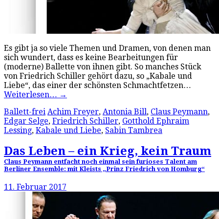
Es gibt ja so viele Themen und Dramen, von denen man
sich wundert, dass es keine Bearbeitungen für
(moderne) Ballette von ihnen gibt. So manches Stück
von Friedrich Schiller gehört dazu, so „Kabale und
Liebe“, das einer der schönsten Schmachtfetzen…
Weiterlesen…
→
Ballett-frei
Achim Freyer
,
Antonia Bill
,
Claus Peymann
,
Edgar Selge
,
Friedrich Schiller
,
Gotthold Ephraim
Lessing
,
Kabale und Liebe
,
Sabin Tambrea
Das Leben – ein Krieg, kein Traum
Claus Peymann entfacht noch einmal sein furioses Talent am
Berliner Ensemble: mit Kleists „Prinz Friedrich von Homburg“
11. Februar 2017