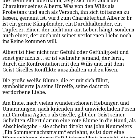
die Neumeier übernahm, zeigt sich hier auch der
Charakter seines Alberts. Was von den Wilis als
Probetanz und auch als Versuch, ihn sich tottanzen zu
lassen, gemeint ist, wird zum Charakterbild Alberts: Er
ist ein gerne Kämpfender, ein Durchhaltender, ein
Tapferer. Einer, der nicht nur am Leben hängt, sondern
auch einer, der auch mit seiner verlorenen Liebe noch
ins Reine kommen will.
Albert ist hier nicht nur Gefühl oder Gefühligkeit und
sonst gar nichts… er ist vielmehr jemand, der lernt,
durch die Konfrontation mit den Wilis und mit dem
Geist Giselles Konflikte auszuhalten und zu lösen.
Die große weiße Blume, die er mit sich führt,
symbolisierte ja seine Unreife, seine dadurch
verdorbene Liebe.
Am Ende, nach vielen wunderschönen Hebungen und
Umarmungen, nach knienden und umwickelnden Posen
mit Carolina Agüero als Giselle, gibt der Geist seiner
Geliebten Albert darum eine rote Blume in die Hand, als
Abschiedsgabe – sie scheint direkt aus John Neumeiers
„Ein Sommernachtstraum“ entlehnt, es ist dort eine