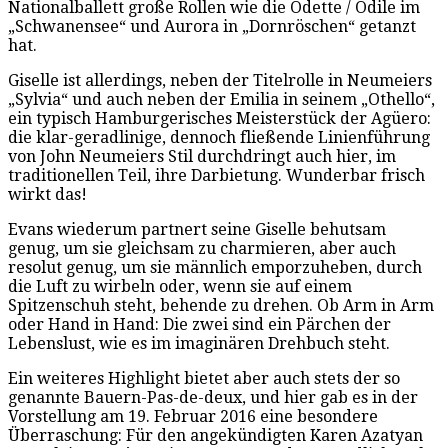
Nationalballett große Rollen wie die Odette / Odile im
„Schwanensee“ und Aurora in „Dornröschen“ getanzt
hat.
Giselle ist allerdings, neben der Titelrolle in Neumeiers
„Sylvia“ und auch neben der Emilia in seinem „Othello“,
ein typisch Hamburgerisches Meisterstück der Agüero:
die klar-geradlinige, dennoch fließende Linienführung
von John Neumeiers Stil durchdringt auch hier, im
traditionellen Teil, ihre Darbietung. Wunderbar frisch
wirkt das!
Evans wiederum partnert seine Giselle behutsam
genug, um sie gleichsam zu charmieren, aber auch
resolut genug, um sie männlich emporzuheben, durch
die Luft zu wirbeln oder, wenn sie auf einem
Spitzenschuh steht, behende zu drehen. Ob Arm in Arm
oder Hand in Hand: Die zwei sind ein Pärchen der
Lebenslust, wie es im imaginären Drehbuch steht.
Ein weiteres Highlight bietet aber auch stets der so
genannte Bauern-Pas-de-deux, und hier gab es in der
Vorstellung am 19. Februar 2016 eine besondere
Überraschung: Für den angekündigten Karen Azatyan