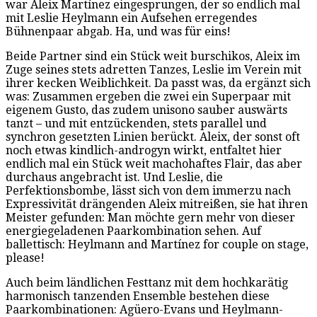
war Aleix Martínez eingesprungen, der so endlich mal
mit Leslie Heylmann ein Aufsehen erregendes
Bühnenpaar abgab. Ha, und was für eins!
Beide Partner sind ein Stück weit burschikos, Aleix im
Zuge seines stets adretten Tanzes, Leslie im Verein mit
ihrer kecken Weiblichkeit. Da passt was, da ergänzt sich
was: Zusammen ergeben die zwei ein Superpaar mit
eigenem Gusto, das zudem unisono sauber auswärts
tanzt – und mit entzückenden, stets parallel und
synchron gesetzten Linien berückt. Aleix, der sonst oft
noch etwas kindlich-androgyn wirkt, entfaltet hier
endlich mal ein Stück weit machohaftes Flair, das aber
durchaus angebracht ist. Und Leslie, die
Perfektionsbombe, lässt sich von dem immerzu nach
Expressivität drängenden Aleix mitreißen, sie hat ihren
Meister gefunden: Man möchte gern mehr von dieser
energiegeladenen Paarkombination sehen. Auf
ballettisch: Heylmann and Martínez for couple on stage,
please!
Auch beim ländlichen Festtanz mit dem hochkarätig
harmonisch tanzenden Ensemble bestehen diese
Paarkombinationen: Agüero-Evans und Heylmann-