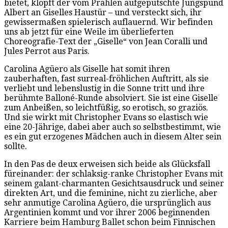
bietet, klopft der vom Prahlen aufgeputschte Jungspund
Albert an Giselles Haustür – und versteckt sich, ihr
gewissermaßen spielerisch auflauernd. Wir befinden
uns ab jetzt für eine Weile im überlieferten
Choreografie-Text der „Giselle“ von Jean Coralli und
Jules Perrot aus Paris.
Carolina Agüero als Giselle hat somit ihren
zauberhaften, fast surreal-fröhlichen Auftritt, als sie
verliebt und lebenslustig in die Sonne tritt und ihre
berühmte Balloné-Runde absolviert. Sie ist eine Giselle
zum Anbeißen, so leichtfüßig, so erotisch, so graziös.
Und sie wirkt mit Christopher Evans so elastisch wie
eine 20-Jährige, dabei aber auch so selbstbestimmt, wie
es ein gut erzogenes Mädchen auch in diesem Alter sein
sollte.
In den Pas de deux erweisen sich beide als Glücksfall
füreinander: der schlaksig-ranke Christopher Evans mit
seinem galant-charmanten Gesichtsausdruck und seiner
direkten Art, und die feminine, nicht zu zierliche, aber
sehr anmutige Carolina Agüero, die ursprünglich aus
Argentinien kommt und vor ihrer 2006 beginnenden
Karriere beim Hamburg Ballet schon beim Finnischen