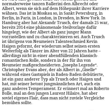
normalerweise tanzen Ballerini den Albrecht oder
Albert, wenn sie sich auf dem Höhepunkt ihrer Karriere
wähnen. Das ist in Moskau so, in Sankt Petersburg, in
Berlin, in Paris, in London, in Dresden, in New York. In
Hamburg aber hat Alexandr Trusch, der damals 25 war,
bereits 2014 eine phänomenale Steilvorlage dafür
hingelegt, wie der Albert als ganz junger Mann
vorzustellen und zu charakterisieren sei. Auch Trusch
ist übrigens von Neumeiers Talenteschmied Kevin
Haigen geformt, der wiederum selbst seinen ersten
Welterfolg als Tänzer im Alter von 22 Jahren hatte –
allerdings nicht in einer abendfüllenden klassisch-
romantischen Rolle, sondern in der für ihn von
Neumeier maßgeschneiderten „Josephs Legende“.
Christopher Evans aber, der als Albert in „Giselle“
während eines Gastspiels in Baden-Baden debütierte,
ist ein ganz anderer Typ als Trusch oder Haigen und
hat, mit seiner betont jungmännlichen Art, auch ein
ganz anderes Temperament. Er erinnert mal an Roberto
Bolle, mal an den jungen Laurent Hilaire, hat aber
soviel eigenes Flair, dass man nicht zuviele Vergleiche
bemühen sollte.