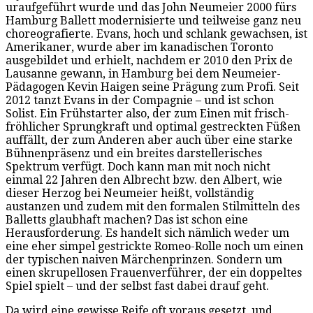
uraufgeführt wurde und das John Neumeier 2000 fürs
Hamburg Ballett modernisierte und teilweise ganz neu
choreografierte. Evans, hoch und schlank gewachsen, ist
Amerikaner, wurde aber im kanadischen Toronto
ausgebildet und erhielt, nachdem er 2010 den Prix de
Lausanne gewann, in Hamburg bei dem Neumeier-
Pädagogen Kevin Haigen seine Prägung zum Profi. Seit
2012 tanzt Evans in der Compagnie – und ist schon
Solist. Ein Frühstarter also, der zum Einen mit frisch-
fröhlicher Sprungkraft und optimal gestreckten Füßen
auffällt, der zum Anderen aber auch über eine starke
Bühnenpräsenz und ein breites darstellerisches
Spektrum verfügt. Doch kann man mit noch nicht
einmal 22 Jahren den Albrecht bzw. den Albert, wie
dieser Herzog bei Neumeier heißt, vollständig
austanzen und zudem mit den formalen Stilmitteln des
Balletts glaubhaft machen? Das ist schon eine
Herausforderung. Es handelt sich nämlich weder um
eine eher simpel gestrickte Romeo-Rolle noch um einen
der typischen naiven Märchenprinzen. Sondern um
einen skrupellosen Frauenverführer, der ein doppeltes
Spiel spielt – und der selbst fast dabei drauf geht.
Da wird eine gewisse Reife oft voraus gesetzt, und