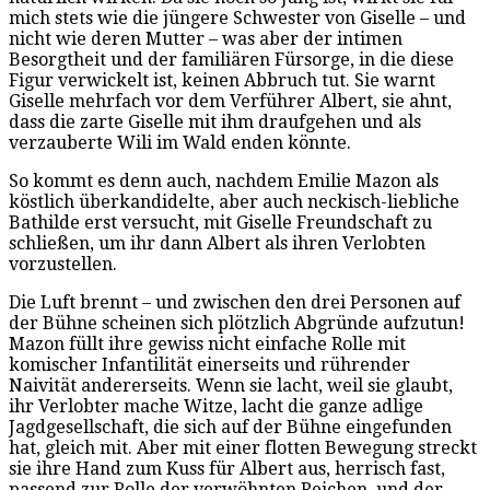
mich stets wie die jüngere Schwester von Giselle – und
nicht wie deren Mutter – was aber der intimen
Besorgtheit und der familiären Fürsorge, in die diese
Figur verwickelt ist, keinen Abbruch tut. Sie warnt
Giselle mehrfach vor dem Verführer Albert, sie ahnt,
dass die zarte Giselle mit ihm draufgehen und als
verzauberte Wili im Wald enden könnte.
So kommt es denn auch, nachdem Emilie Mazon als
köstlich überkandidelte, aber auch neckisch-liebliche
Bathilde erst versucht, mit Giselle Freundschaft zu
schließen, um ihr dann Albert als ihren Verlobten
vorzustellen.
Die Luft brennt – und zwischen den drei Personen auf
der Bühne scheinen sich plötzlich Abgründe aufzutun!
Mazon füllt ihre gewiss nicht einfache Rolle mit
komischer Infantilität einerseits und rührender
Naivität andererseits. Wenn sie lacht, weil sie glaubt,
ihr Verlobter mache Witze, lacht die ganze adlige
Jagdgesellschaft, die sich auf der Bühne eingefunden
hat, gleich mit. Aber mit einer flotten Bewegung streckt
sie ihre Hand zum Kuss für Albert aus, herrisch fast,
passend zur Rolle der verwöhnten Reichen, und der