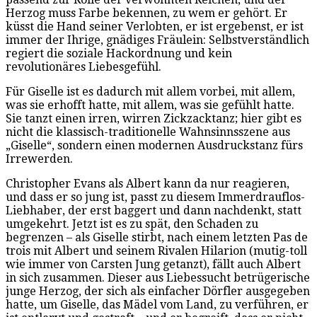
Herzog muss Farbe bekennen, zu wem er gehört. Er
küsst die Hand seiner Verlobten, er ist ergebenst, er ist
immer der Ihrige, gnädiges Fräulein: Selbstverständlich
regiert die soziale Hackordnung und kein
revolutionäres Liebesgefühl.
Für Giselle ist es dadurch mit allem vorbei, mit allem,
was sie erhofft hatte, mit allem, was sie gefühlt hatte.
Sie tanzt einen irren, wirren Zickzacktanz; hier gibt es
nicht die klassisch-traditionelle Wahnsinnsszene aus
„Giselle“, sondern einen modernen Ausdruckstanz fürs
Irrewerden.
Christopher Evans als Albert kann da nur reagieren,
und dass er so jung ist, passt zu diesem Immerdrauflos-
Liebhaber, der erst baggert und dann nachdenkt, statt
umgekehrt. Jetzt ist es zu spät, den Schaden zu
begrenzen – als Giselle stirbt, nach einem letzten Pas de
trois mit Albert und seinem Rivalen Hilarion (mutig-toll
wie immer von Carsten Jung getanzt), fällt auch Albert
in sich zusammen. Dieser aus Liebessucht betrügerische
junge Herzog, der sich als einfacher Dörfler ausgegeben
hatte, um Giselle, das Mädel vom Land, zu verführen, er