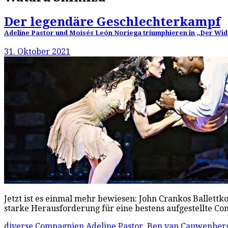
Der legendäre Geschlechterkampf
Adeline Pastor und Moisés León Noriega triumphieren in „Der Wid
31. Oktober 2021
Jetzt ist es einmal mehr bewiesen: John Crankos Ballet
starke Herausforderung für eine bestens aufgestellte Co
diverse Compagnien
Adeline Pastor
,
Ben van Cauwenber