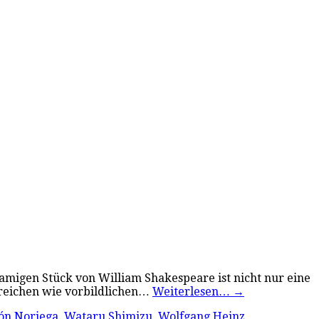
amigen Stück von William Shakespeare ist nicht nur eine
sreichen wie vorbildlichen…
Weiterlesen…
→
ón Noriega
,
Wataru Shimizu
,
Wolfgang Heinz