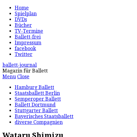
Home
Spielplan
DVDs
Bücher
TV-Termine
Ballett-frei
Impressum
facebook
Twitter
ballett-journal
Magazin für Ballett
Menu
Close
Hamburg Ballett
Staatsballett Berlin
Semperoper Ballett
Ballett Dortmund
Stuttgarter Ballett
Bayerisches Staatsballett
diverse Compagnien
Wataru Shimizu