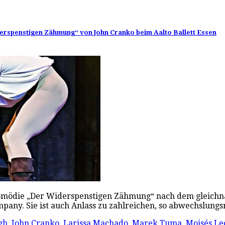
erspenstigen Zähmung“ von John Cranko beim Aalto Ballett Essen
tkomödie „Der Widerspenstigen Zähmung“ nach dem gleichn
mpany. Sie ist auch Anlass zu zahlreichen, so abwechslung
gh
,
John Cranko
,
Larissa Machado
,
Marek Tuma
,
Moisés Le