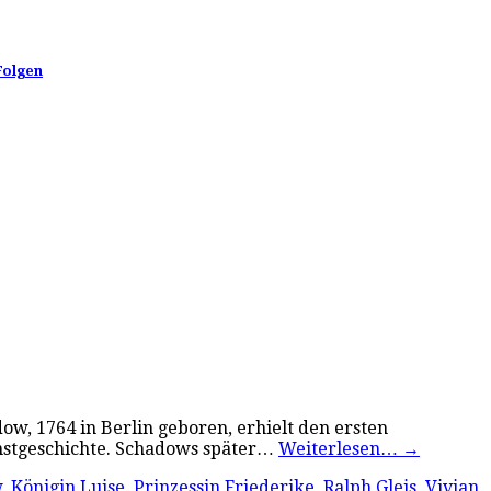
Folgen
w, 1764 in Berlin geboren, erhielt den ersten
unstgeschichte. Schadows später…
Weiterlesen…
→
w
,
Königin Luise
,
Prinzessin Friederike
,
Ralph Gleis
,
Vivian