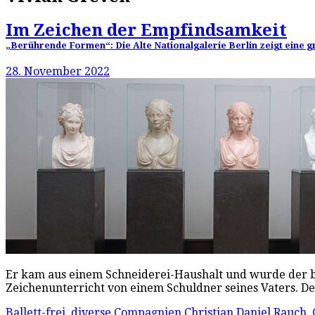
Im Zeichen der Empfindsamkeit
„Berührende Formen“: Die Alte Nationalgalerie Berlin zeigt eine 
28. November 2022
Er kam aus einem Schneiderei-Haushalt und wurde der bed
Zeichenunterricht von einem Schuldner seines Vaters. De
Ballett-frei
,
diverse Compagnien
Christian Daniel Rauch
,