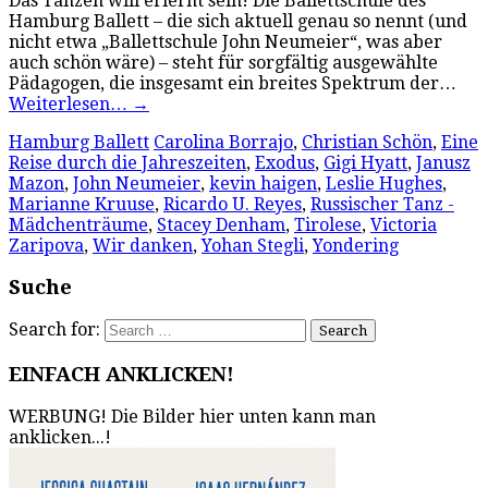
Das Tanzen will erlernt sein! Die Ballettschule des
Hamburg Ballett – die sich aktuell genau so nennt (und
nicht etwa „Ballettschule John Neumeier“, was aber
auch schön wäre) – steht für sorgfältig ausgewählte
Pädagogen, die insgesamt ein breites Spektrum der…
Weiterlesen…
→
Hamburg Ballett
Carolina Borrajo
,
Christian Schön
,
Eine
Reise durch die Jahreszeiten
,
Exodus
,
Gigi Hyatt
,
Janusz
Mazon
,
John Neumeier
,
kevin haigen
,
Leslie Hughes
,
Marianne Kruuse
,
Ricardo U. Reyes
,
Russischer Tanz -
Mädchenträume
,
Stacey Denham
,
Tirolese
,
Victoria
Zaripova
,
Wir danken
,
Yohan Stegli
,
Yondering
Suche
Search for:
EINFACH ANKLICKEN!
WERBUNG! Die Bilder hier unten kann man
anklicken...!