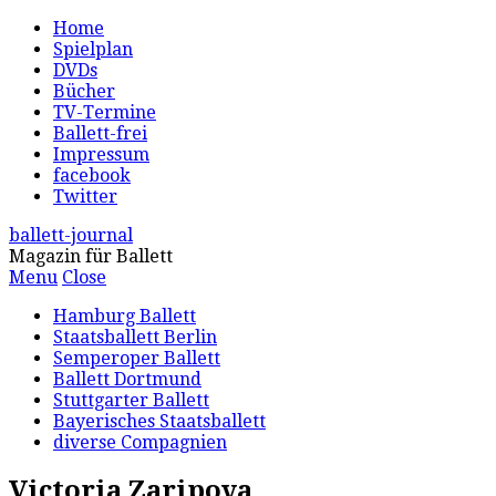
Home
Spielplan
DVDs
Bücher
TV-Termine
Ballett-frei
Impressum
facebook
Twitter
ballett-journal
Magazin für Ballett
Menu
Close
Hamburg Ballett
Staatsballett Berlin
Semperoper Ballett
Ballett Dortmund
Stuttgarter Ballett
Bayerisches Staatsballett
diverse Compagnien
Victoria Zaripova