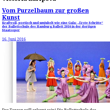
Vom Purzelbaum zur großen
Kunst
Kraftvoll, poetisch und umjubelt wie eine Gala: „Erste Schritte“
der Ballettschule des Hamburg Ballett 2016 in der dortigen
Staatsoper
16. Juni 2016