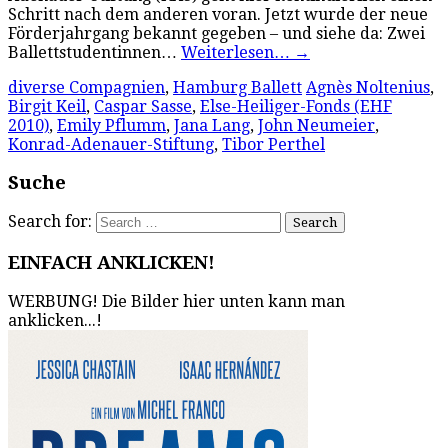
Schritt nach dem anderen voran. Jetzt wurde der neue
Förderjahrgang bekannt gegeben – und siehe da: Zwei
Ballettstudentinnen…
Weiterlesen…
→
diverse Compagnien
,
Hamburg Ballett
Agnès Noltenius
,
Birgit Keil
,
Caspar Sasse
,
Else-Heiliger-Fonds (EHF
2010)
,
Emily Pflumm
,
Jana Lang
,
John Neumeier
,
Konrad-Adenauer-Stiftung
,
Tibor Perthel
Suche
Search for:
EINFACH ANKLICKEN!
WERBUNG! Die Bilder hier unten kann man
anklicken...!