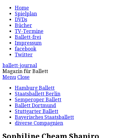
Home
Spielplan
DVDs
Bücher
TV-Termine
Ballett-frei
Impressum
facebook
Twitter
ballett-journal
Magazin für Ballett
Menu
Close
Hamburg Ballett
Staatsballett Berlin
Semperoper Ballett
Ballett Dortmund
Stuttgarter Ballett
Bayerisches Staatsballett
diverse Compagnien
Sophiline Cheam Shapiro