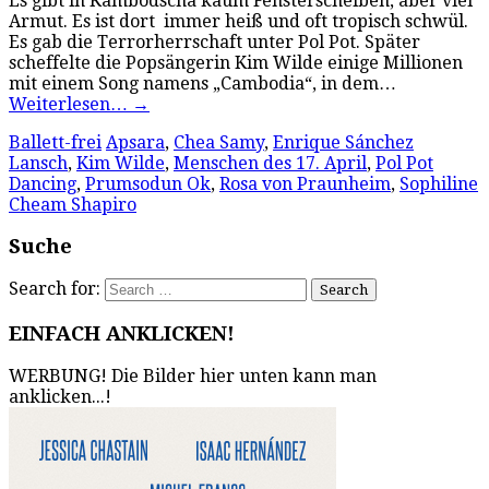
Es gibt in Kambodscha kaum Fensterscheiben, aber viel
Armut. Es ist dort immer heiß und oft tropisch schwül.
Es gab die Terrorherrschaft unter Pol Pot. Später
scheffelte die Popsängerin Kim Wilde einige Millionen
mit einem Song namens „Cambodia“, in dem…
Weiterlesen…
→
Ballett-frei
Apsara
,
Chea Samy
,
Enrique Sánchez
Lansch
,
Kim Wilde
,
Menschen des 17. April
,
Pol Pot
Dancing
,
Prumsodun Ok
,
Rosa von Praunheim
,
Sophiline
Cheam Shapiro
Suche
Search for:
EINFACH ANKLICKEN!
WERBUNG! Die Bilder hier unten kann man
anklicken...!