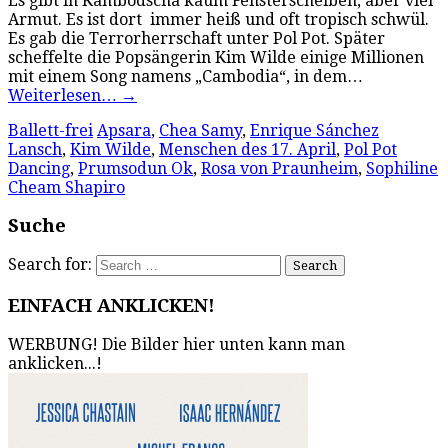
Es gibt in Kambodscha kaum Fensterscheiben, aber viel
Armut. Es ist dort immer heiß und oft tropisch schwül.
Es gab die Terrorherrschaft unter Pol Pot. Später
scheffelte die Popsängerin Kim Wilde einige Millionen
mit einem Song namens „Cambodia“, in dem…
Weiterlesen…
→
Ballett-frei
Apsara
,
Chea Samy
,
Enrique Sánchez
Lansch
,
Kim Wilde
,
Menschen des 17. April
,
Pol Pot
Dancing
,
Prumsodun Ok
,
Rosa von Praunheim
,
Sophiline
Cheam Shapiro
Suche
Search for:
EINFACH ANKLICKEN!
WERBUNG! Die Bilder hier unten kann man
anklicken...!