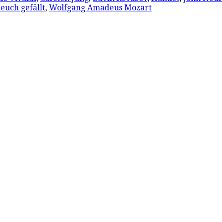
euch gefällt
,
Wolfgang Amadeus Mozart