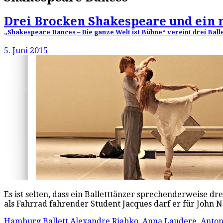
Drei Brocken Shakespeare und ein
„Shakespeare Dances – Die ganze Welt ist Bühne“ vereint drei Bal
5. Juni 2015
Es ist selten, dass ein Balletttänzer sprechenderweise d
als Fahrrad fahrender Student Jacques darf er für John 
Hamburg Ballett
Alexandre Riabko
,
Anna Laudere
,
Anton