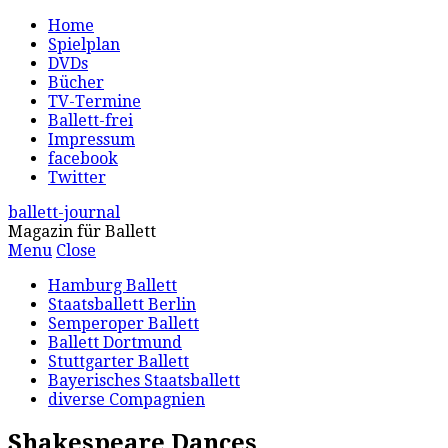
Home
Spielplan
DVDs
Bücher
TV-Termine
Ballett-frei
Impressum
facebook
Twitter
ballett-journal
Magazin für Ballett
Menu
Close
Hamburg Ballett
Staatsballett Berlin
Semperoper Ballett
Ballett Dortmund
Stuttgarter Ballett
Bayerisches Staatsballett
diverse Compagnien
Shakespeare Dances