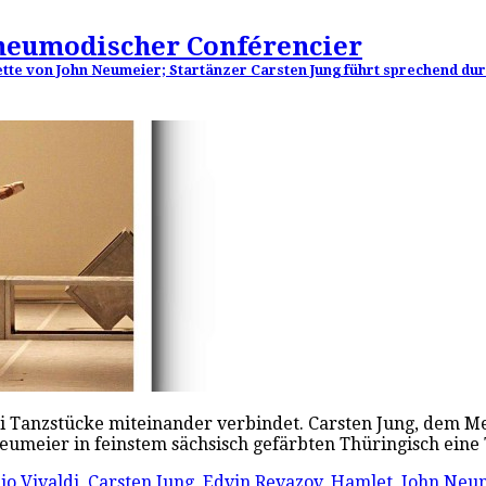
 neumodischer Conférencier
lette von John Neumeier; Startänzer Carsten Jung führt sprechend du
rei Tanzstücke miteinander verbindet. Carsten Jung, dem M
Neumeier in feinstem sächsisch gefärbten Thüringisch ein
io Vivaldi
,
Carsten Jung
,
Edvin Revazov
,
Hamlet
,
John Neu