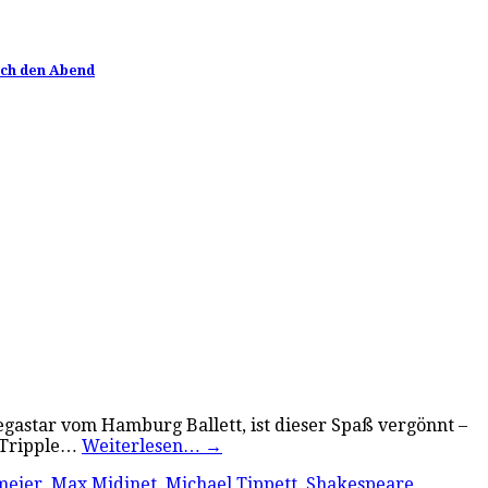
rch den Abend
egastar vom Hamburg Ballett, ist dieser Spaß vergönnt –
e Tripple…
Weiterlesen…
→
meier
,
Max Midinet
,
Michael Tippett
,
Shakespeare