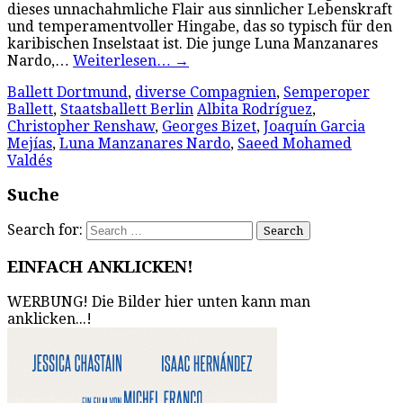
dieses unnachahmliche Flair aus sinnlicher Lebenskraft
und temperamentvoller Hingabe, das so typisch für den
karibischen Inselstaat ist. Die junge Luna Manzanares
Nardo,…
Weiterlesen…
→
Ballett Dortmund
,
diverse Compagnien
,
Semperoper
Ballett
,
Staatsballett Berlin
Albita Rodríguez
,
Christopher Renshaw
,
Georges Bizet
,
Joaquín Garcia
Mejías
,
Luna Manzanares Nardo
,
Saeed Mohamed
Valdés
Suche
Search for:
EINFACH ANKLICKEN!
WERBUNG! Die Bilder hier unten kann man
anklicken...!