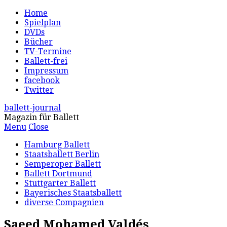
Home
Spielplan
DVDs
Bücher
TV-Termine
Ballett-frei
Impressum
facebook
Twitter
ballett-journal
Magazin für Ballett
Menu
Close
Hamburg Ballett
Staatsballett Berlin
Semperoper Ballett
Ballett Dortmund
Stuttgarter Ballett
Bayerisches Staatsballett
diverse Compagnien
Saeed Mohamed Valdés