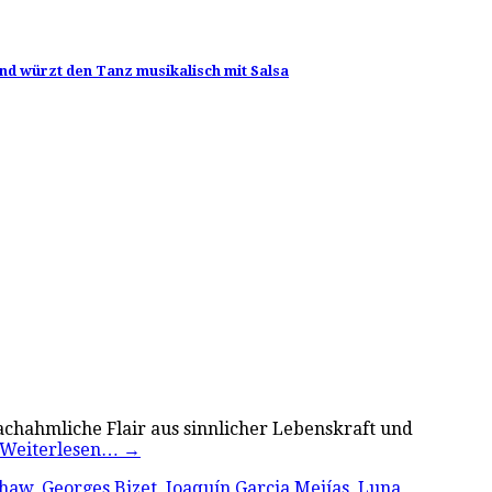
und würzt den Tanz musikalisch mit Salsa
achahmliche Flair aus sinnlicher Lebenskraft und
Weiterlesen…
→
shaw
,
Georges Bizet
,
Joaquín Garcia Mejías
,
Luna