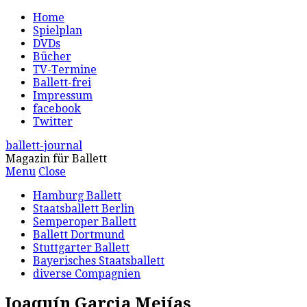
Home
Spielplan
DVDs
Bücher
TV-Termine
Ballett-frei
Impressum
facebook
Twitter
ballett-journal
Magazin für Ballett
Menu
Close
Hamburg Ballett
Staatsballett Berlin
Semperoper Ballett
Ballett Dortmund
Stuttgarter Ballett
Bayerisches Staatsballett
diverse Compagnien
Joaquín Garcia Mejías