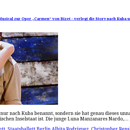
Musical zur Oper „Carmen“ von Bizet – verlegt die Story nach Kuba 
 nur nach Kuba benannt, sondern sie hat genau dieses unn
ischen Inselstaat ist. Die junge Luna Manzanares Nardo,…
ett
,
Staatsballett Berlin
Albita Rodríguez
,
Christopher Ren