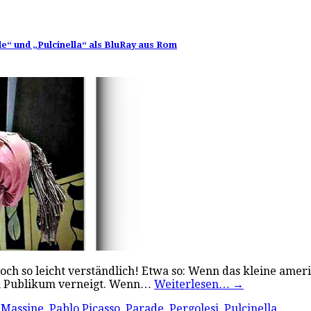
e“ und „Pulcinella“ als BluRay aus Rom
nd doch so leicht verständlich! Etwa so: Wenn das kleine a
dem Publikum verneigt. Wenn…
Weiterlesen…
→
 Massine
,
Pablo Picasso
,
Parade
,
Pergolesi
,
Pulcinella