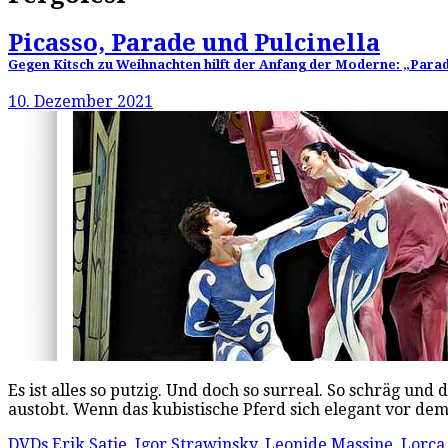
Picasso, Parade und Pulcinella
Gegen Kitsch zu Weihnachten hilft der Anfang der Moderne: „Parad
10. Dezember 2021
Es ist alles so putzig. Und doch so surreal. So schräg u
austobt. Wenn das kubistische Pferd sich elegant vor 
DVDs
Erik Satie
,
Igor Strawinsky
,
Leonide Massine
,
Lorca