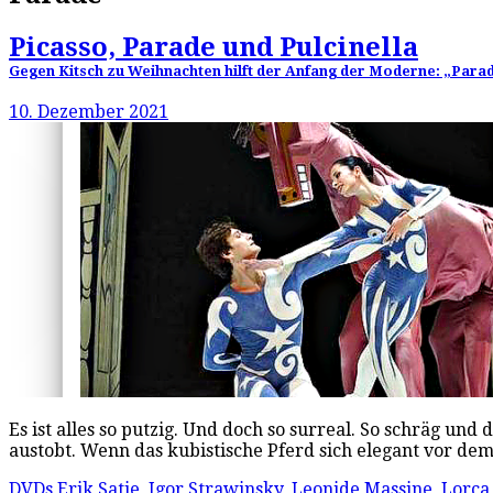
Picasso, Parade und Pulcinella
Gegen Kitsch zu Weihnachten hilft der Anfang der Moderne: „Parad
10. Dezember 2021
Es ist alles so putzig. Und doch so surreal. So schräg u
austobt. Wenn das kubistische Pferd sich elegant vor 
DVDs
Erik Satie
,
Igor Strawinsky
,
Leonide Massine
,
Lorca