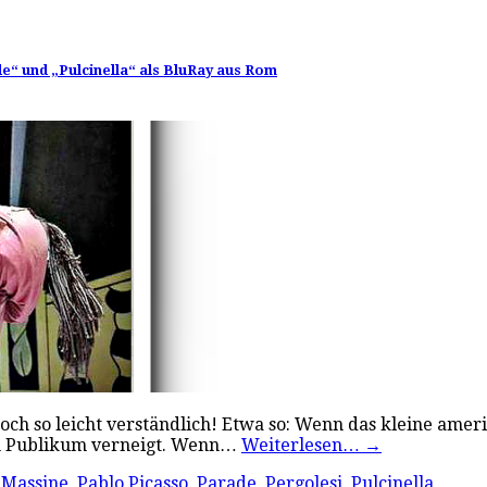
e“ und „Pulcinella“ als BluRay aus Rom
nd doch so leicht verständlich! Etwa so: Wenn das kleine a
dem Publikum verneigt. Wenn…
Weiterlesen…
→
 Massine
,
Pablo Picasso
,
Parade
,
Pergolesi
,
Pulcinella