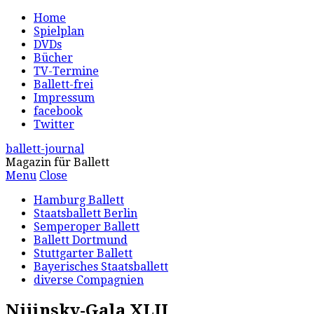
Home
Spielplan
DVDs
Bücher
TV-Termine
Ballett-frei
Impressum
facebook
Twitter
ballett-journal
Magazin für Ballett
Menu
Close
Hamburg Ballett
Staatsballett Berlin
Semperoper Ballett
Ballett Dortmund
Stuttgarter Ballett
Bayerisches Staatsballett
diverse Compagnien
Nijinsky-Gala XLII