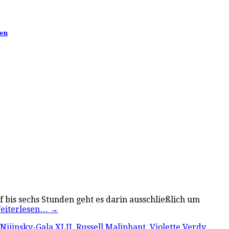
ten
f bis sechs Stunden geht es darin ausschließlich um
eiterlesen…
→
Nijinsky-Gala XLII
,
Russell Maliphant
,
Violette Verdy
,