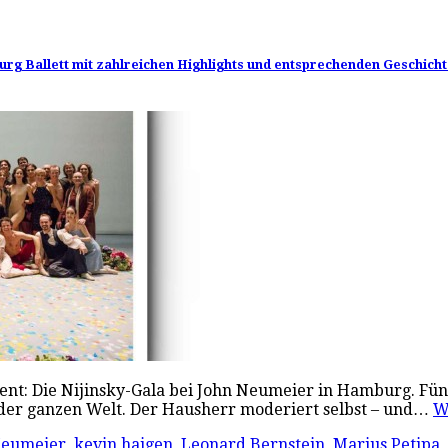
rg Ballett mit zahlreichen Highlights und entsprechenden Geschich
vent: Die Nijinsky-Gala bei John Neumeier in Hamburg. Fün
 der ganzen Welt. Der Hausherr moderiert selbst – und…
W
Neumeier
,
kevin haigen
,
Leonard Bernstein
,
Marius Petipa
,