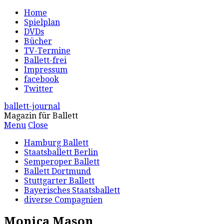
Home
Spielplan
DVDs
Bücher
TV-Termine
Ballett-frei
Impressum
facebook
Twitter
ballett-journal
Magazin für Ballett
Menu
Close
Hamburg Ballett
Staatsballett Berlin
Semperoper Ballett
Ballett Dortmund
Stuttgarter Ballett
Bayerisches Staatsballett
diverse Compagnien
Monica Mason