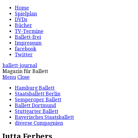
Home
Spielplan
DVDs
Bücher
TV-Termine
Ballett-frei
Impressum
facebook
Twitter
ballett-journal
Magazin für Ballett
Menu
Close
Hamburg Ballett
Staatsballett Berlin
Semperoper Ballett
Ballett Dortmund
Stuttgarter Ballett
Bayerisches Staatsballett
diverse Compagnien
Jutta Ferbers