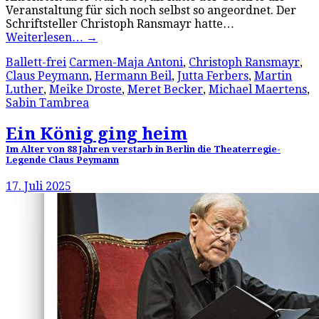
Veranstaltung für sich noch selbst so angeordnet. Der
Schriftsteller Christoph Ransmayr hatte…
Weiterlesen…
→
Ballett-frei
Carmen-Maja Antoni
,
Christoph Ransmayr
,
Claus Peymann
,
Hermann Beil
,
Jutta Ferbers
,
Martin
Luther
,
Meike Droste
,
Meret Becker
,
Michael Maertens
,
Sabin Tambrea
Ein König ging heim
Im Alter von 88 Jahren verstarb in Berlin die Theaterregie-
Legende Claus Peymann
17. Juli 2025