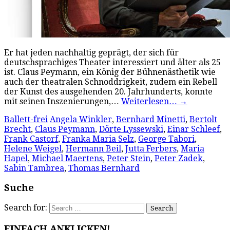
Er hat jeden nachhaltig geprägt, der sich für
deutschsprachiges Theater interessiert und älter als 25
ist. Claus Peymann, ein König der Bühnenästhetik wie
auch der theatralen Schnoddrigkeit, zudem ein Rebell
der Kunst des ausgehenden 20. Jahrhunderts, konnte
mit seinen Inszenierungen,…
Weiterlesen…
→
Ballett-frei
Angela Winkler
,
Bernhard Minetti
,
Bertolt
Brecht
,
Claus Peymann
,
Dörte Lyssewski
,
Einar Schleef
,
Frank Castorf
,
Franka Maria Selz
,
George Tabori
,
Helene Weigel
,
Hermann Beil
,
Jutta Ferbers
,
Maria
Hapel
,
Michael Maertens
,
Peter Stein
,
Peter Zadek
,
Sabin Tambrea
,
Thomas Bernhard
Suche
Search for:
EINFACH ANKLICKEN!