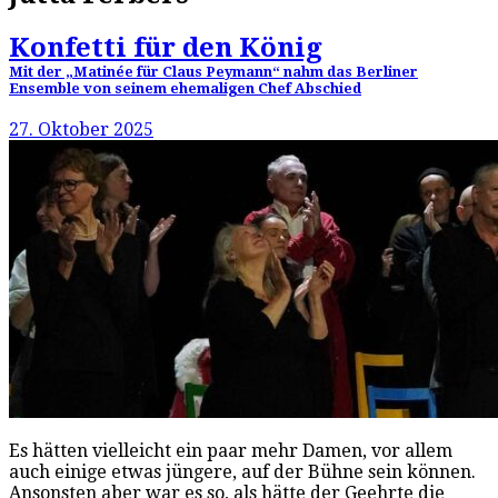
Konfetti für den König
Mit der „Matinée für Claus Peymann“ nahm das Berliner
Ensemble von seinem ehemaligen Chef Abschied
27. Oktober 2025
Es hätten vielleicht ein paar mehr Damen, vor allem
auch einige etwas jüngere, auf der Bühne sein können.
Ansonsten aber war es so, als hätte der Geehrte die