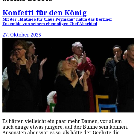
Konfetti für den König
Mit der „Matinée für Claus Peymann“ nahm das Berliner
Ensemble von seinem ehemaligen Chef Abschied
27. Oktober 2025
Es hätten vielleicht ein paar mehr Damen, vor allem
auch einige etwas jüngere, auf der Bühne sein können.
Ansonsten aber war es so, als hätte der Geehrte die