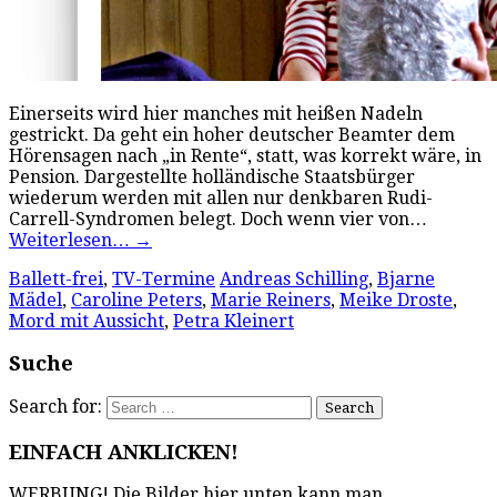
Einerseits wird hier manches mit heißen Nadeln
gestrickt. Da geht ein hoher deutscher Beamter dem
Hörensagen nach „in Rente“, statt, was korrekt wäre, in
Pension. Dargestellte holländische Staatsbürger
wiederum werden mit allen nur denkbaren Rudi-
Carrell-Syndromen belegt. Doch wenn vier von…
Weiterlesen…
→
Ballett-frei
,
TV-Termine
Andreas Schilling
,
Bjarne
Mädel
,
Caroline Peters
,
Marie Reiners
,
Meike Droste
,
Mord mit Aussicht
,
Petra Kleinert
Suche
Search for:
EINFACH ANKLICKEN!
WERBUNG! Die Bilder hier unten kann man