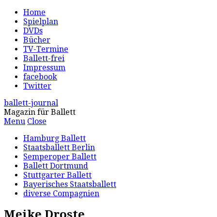
Home
Spielplan
DVDs
Bücher
TV-Termine
Ballett-frei
Impressum
facebook
Twitter
ballett-journal
Magazin für Ballett
Menu
Close
Hamburg Ballett
Staatsballett Berlin
Semperoper Ballett
Ballett Dortmund
Stuttgarter Ballett
Bayerisches Staatsballett
diverse Compagnien
Meike Droste