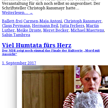
Veranstaltung für sich noch selbst so angeordnet. Der
Schriftsteller Christoph Ransmayr hatte…
Weiterlesen…
→
Ballett-frei
Carmen-Maja Antoni
,
Christoph Ransmayr
,
Claus Peymann
,
Hermann Beil
,
Jutta Ferbers
,
Martin
Luther
,
Meike Droste
,
Meret Becker
,
Michael Maertens
,
Sabin Tambrea
Viel Humtata fürs Herz
Der NDR zeigt noch einmal das Finale der Kultserie „Mord mit
Aussicht“
1. September 2017