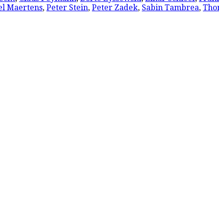
el Maertens
,
Peter Stein
,
Peter Zadek
,
Sabin Tambrea
,
Tho