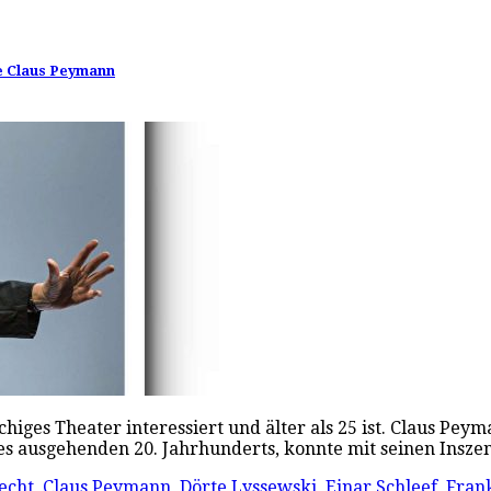
de Claus Peymann
chiges Theater interessiert und älter als 25 ist. Claus Pe
des ausgehenden 20. Jahrhunderts, konnte mit seinen Ins
echt
,
Claus Peymann
,
Dörte Lyssewski
,
Einar Schleef
,
Frank