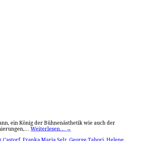
ymann, ein König der Bühnenästhetik wie auch der
zenierungen,…
Weiterlesen…
→
 Castorf
,
Franka Maria Selz
,
George Tabori
,
Helene